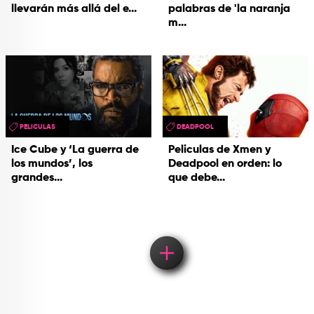
llevarán más allá del e...
palabras de 'la naranja
m...
PELICULAS
DEADPOOL
Ice Cube y ‘La guerra de
Peliculas de Xmen y
los mundos’, los
Deadpool en orden: lo
grandes...
que debe...
Load More