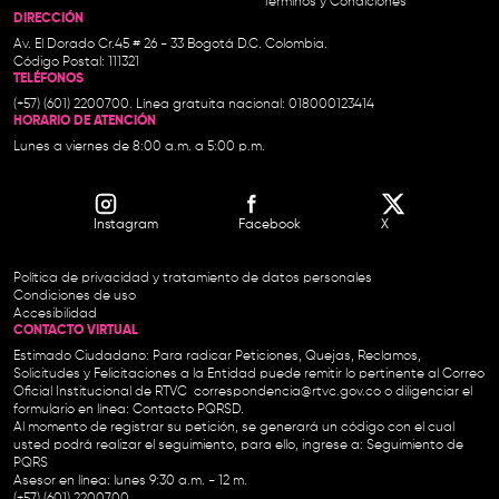
Términos y Condiciones
DIRECCIÓN
Av. El Dorado Cr.45 # 26 - 33 Bogotá D.C. Colombia.
Código Postal: 111321
TELÉFONOS
(+57) (601) 2200700. Línea gratuita nacional: 018000123414
HORARIO DE ATENCIÓN
Lunes a viernes de 8:00 a.m. a 5:00 p.m.
Instagram
Facebook
X
Política de privacidad y tratamiento de datos personales
Condiciones de uso
Accesibilidad
CONTACTO VIRTUAL
Estimado Ciudadano: Para radicar Peticiones, Quejas, Reclamos,
Solicitudes y Felicitaciones a la Entidad puede remitir lo pertinente al Correo
Oficial Institucional de RTVC
correspondencia@rtvc.gov.co
o diligenciar el
formulario en línea:
Contacto PQRSD.
Al momento de registrar su petición, se generará un código con el cual
usted podrá realizar el seguimiento, para ello, ingrese a:
Seguimiento de
PQRS
Asesor en línea: lunes 9:30 a.m. - 12 m.