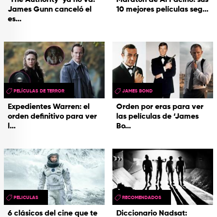
‘The Authority’ ya no va:
Maratón de Al Pacino: sus
James Gunn canceló el
10 mejores películas seg...
es...
PELÍCULAS DE TERROR
JAMES BOND
Expedientes Warren: el
Orden por eras para ver
orden definitivo para ver
las películas de ‘James
l...
Bo...
PELICULAS
RECOMENDADOS
6 clásicos del cine que te
Diccionario Nadsat: