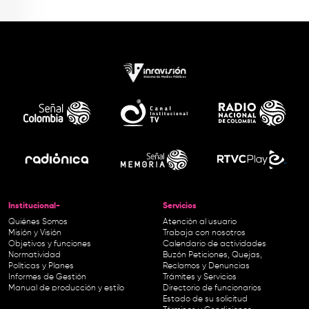
Institucional-
Servicios
Quiénes Somos
Atención al usuario
Misión y Visión
Trabaja con nosotros
Objetivos y funciones
Calendario de actividades
Normatividad
Buzón Peticiones, Quejas,
Políticas y Planes
Reclamos y Denuncias
Informes de Gestión
Trámites y Servicios
Manual de producción y estilo
Directorio de funcionarios
Estado de su solicitud