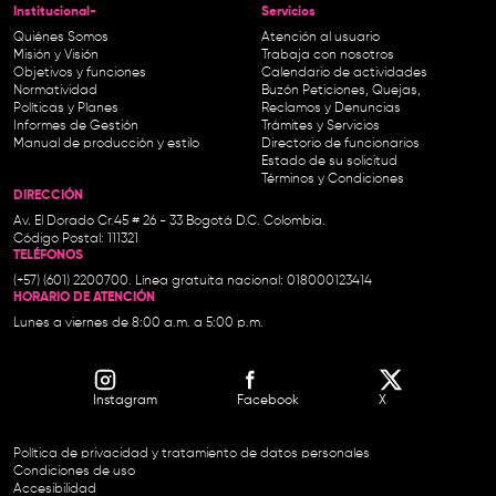
Institucional-
Servicios
Quiénes Somos
Atención al usuario
Misión y Visión
Trabaja con nosotros
Objetivos y funciones
Calendario de actividades
Normatividad
Buzón Peticiones, Quejas,
Políticas y Planes
Reclamos y Denuncias
Informes de Gestión
Trámites y Servicios
Manual de producción y estilo
Directorio de funcionarios
Estado de su solicitud
Términos y Condiciones
DIRECCIÓN
Av. El Dorado Cr.45 # 26 - 33 Bogotá D.C. Colombia.
Código Postal: 111321
TELÉFONOS
(+57) (601) 2200700. Línea gratuita nacional: 018000123414
HORARIO DE ATENCIÓN
Lunes a viernes de 8:00 a.m. a 5:00 p.m.
Instagram
Facebook
X
Política de privacidad y tratamiento de datos personales
Condiciones de uso
Accesibilidad