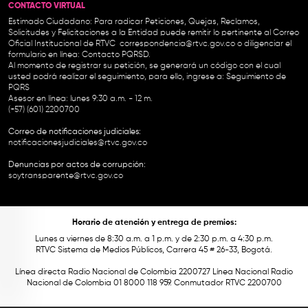
CONTACTO VIRTUAL
Estimado Ciudadano: Para radicar Peticiones, Quejas, Reclamos,
Solicitudes y Felicitaciones a la Entidad puede remitir lo pertinente al Correo
Oficial Institucional de RTVC
correspondencia@rtvc.gov.co
o diligenciar el
formulario en línea:
Contacto PQRSD.
Al momento de registrar su petición, se generará un código con el cual
usted podrá realizar el seguimiento, para ello, ingrese a:
Seguimiento de
PQRS
Asesor en línea: lunes 9:30 a.m. - 12 m.
(+57) (601) 2200700
Correo de notificaciones judiciales:
notificacionesjudiciales@rtvc.gov.co
Denuncias por actos de corrupción:
soytransparente@rtvc.gov.co
Horario de atención y entrega de premios:
Lunes a viernes de 8:30 a.m. a 1 p.m. y de 2:30 p.m. a 4:30 p.m.
RTVC Sistema de Medios Públicos, Carrera 45 # 26-33, Bogotá.
Línea directa Radio Nacional de Colombia 2200727 Línea Nacional Radio
Nacional de Colombia 01 8000 118 959. Conmutador RTVC 2200700