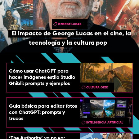
TOP
QUIÉNES SOMOS
GEORGE LUCAS
CONTACTO
El impacto de George Lucas en el cine, la
tecnología y la cultura pop
Cómo usar ChatGPT para
hacer imágenes estilo Studio
Ghibli: prompts y ejemplos
CULTURA GEEK
Guía básica para editar fotos
con ChatGPT: prompts y
trucos
INTELIGENCIA ARTIFICIAL
‘The Authority’ ya no va: