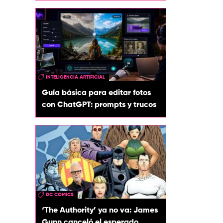
INTELIGENCIA ARTIFICIAL
Guía básica para editar fotos
con ChatGPT: prompts y trucos
DC COMICS
‘The Authority’ ya no va: James
Gunn canceló el esperado