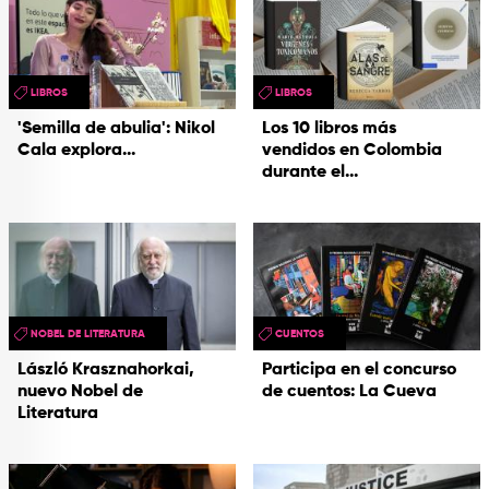
LIBROS
LIBROS
'Semilla de abulia': Nikol
Los 10 libros más
Cala explora...
vendidos en Colombia
durante el...
NOBEL DE LITERATURA
CUENTOS
László Krasznahorkai,
Participa en el concurso
nuevo Nobel de
de cuentos: La Cueva
Literatura