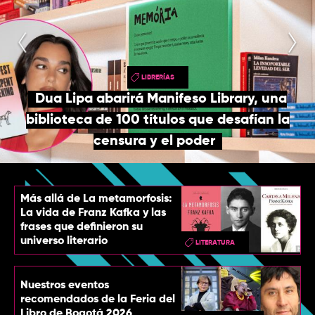
TOP
QUIÉNES SOMOS
CONTACTO
LIBRERÍAS
Dua Lipa abarirá Manifeso Library, una
biblioteca de 100 títulos que desafían la
censura y el poder
Más allá de La metamorfosis:
La vida de Franz Kafka y las
frases que definieron su
universo literario
LITERATURA
Nuestros eventos
recomendados de la Feria del
Libro de Bogotá 2026