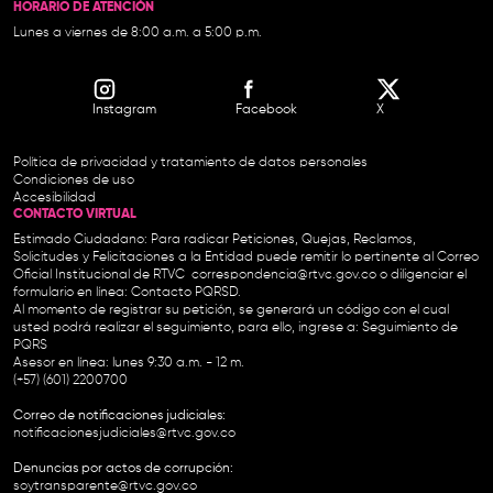
HORARIO DE ATENCIÓN
Lunes a viernes de 8:00 a.m. a 5:00 p.m.
Instagram
Facebook
X
Política de privacidad y tratamiento de datos personales
Condiciones de uso
Accesibilidad
CONTACTO VIRTUAL
Estimado Ciudadano: Para radicar Peticiones, Quejas, Reclamos,
Solicitudes y Felicitaciones a la Entidad puede remitir lo pertinente al Correo
Oficial Institucional de RTVC
correspondencia@rtvc.gov.co
o diligenciar el
formulario en línea:
Contacto PQRSD.
Al momento de registrar su petición, se generará un código con el cual
usted podrá realizar el seguimiento, para ello, ingrese a:
Seguimiento de
PQRS
Asesor en línea: lunes 9:30 a.m. - 12 m.
(+57) (601) 2200700
Correo de notificaciones judiciales:
notificacionesjudiciales@rtvc.gov.co
Denuncias por actos de corrupción:
soytransparente@rtvc.gov.co