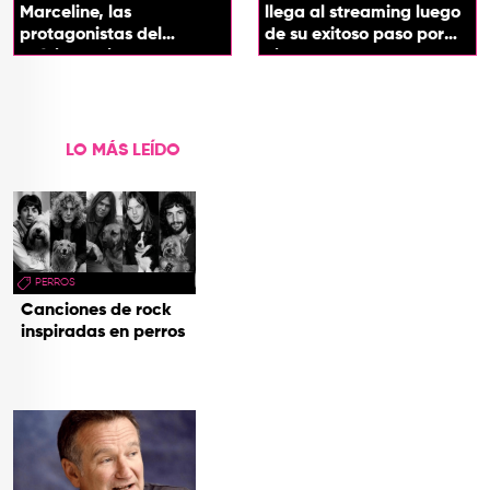
Marceline, las
llega al streaming luego
protagonistas del
de su exitoso paso por
próximo spin-off de 'Hora
cines
de Aventura'
LO MÁS LEÍDO
PERROS
Canciones de rock
inspiradas en perros