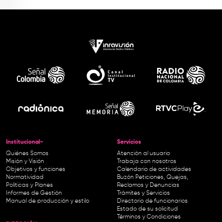
Institucional-
Servicios
Quiénes Somos
Atención al usuario
Misión y Visión
Trabaja con nosotros
Objetivos y funciones
Calendario de actividades
Normatividad
Buzón Peticiones, Quejas,
Políticas y Planes
Reclamos y Denuncias
Informes de Gestión
Trámites y Servicios
Manual de producción y estilo
Directorio de funcionarios
Estado de su solicitud
Términos y Condiciones