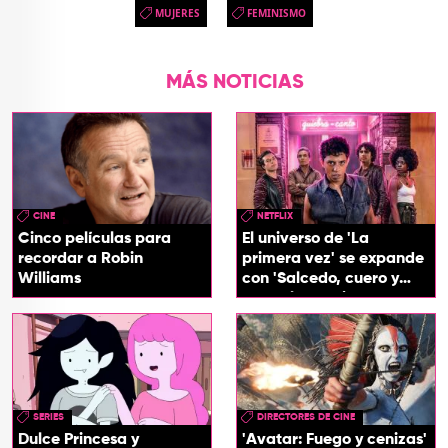
MUJERES
FEMINISMO
MÁS NOTICIAS
CINE
NETFLIX
Cinco películas para
El universo de 'La
recordar a Robin
primera vez' se expande
Williams
con 'Salcedo, cuero y
boogaloo', spin off
SERIES
DIRECTORES DE CINE
Dulce Princesa y
'Avatar: Fuego y cenizas'