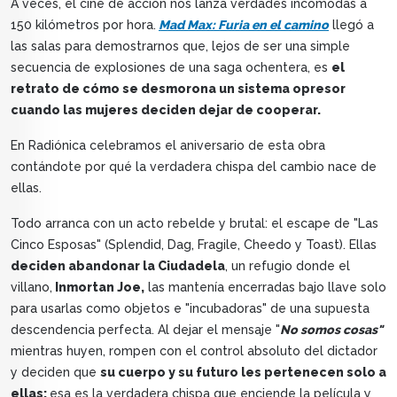
A veces, el cine de acción nos lanza verdades incómodas a
150 kilómetros por hora.
Mad Max: Furia en el camino
llegó a
las salas para demostrarnos que, lejos de ser una simple
secuencia de explosiones de una saga ochentera, es
el
retrato de cómo se desmorona un sistema opresor
cuando las mujeres deciden dejar de cooperar.
En Radiónica celebramos el aniversario de esta obra
contándote por qué la verdadera chispa del cambio nace de
ellas.
Todo arranca con un acto rebelde y brutal: el escape de "Las
Cinco Esposas" (Splendid, Dag, Fragile, Cheedo y Toast). Ellas
deciden abandonar la Ciudadela
, un refugio donde el
villano,
Inmortan Joe,
las mantenía encerradas bajo llave solo
para usarlas como objetos e "incubadoras" de una supuesta
descendencia perfecta. Al dejar el mensaje "
No somos cosas"
mientras huyen, rompen con el control absoluto del dictador
y deciden que
su cuerpo y su futuro les pertenecen solo a
ellas;
esa es la verdadera chispa que enciende la película y