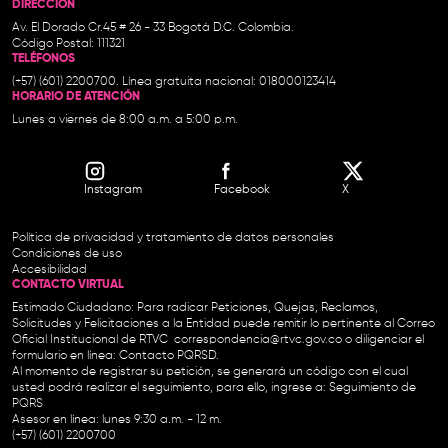
DIRECCIÓN
Av. El Dorado Cr.45 # 26 - 33 Bogotá D.C. Colombia.
Código Postal: 111321
TELÉFONOS
(+57) (601) 2200700. Línea gratuita nacional: 018000123414
HORARIO DE ATENCIÓN
Lunes a viernes de 8:00 a.m. a 5:00 p.m.
Instagram
Facebook
X
Política de privacidad y tratamiento de datos personales
Condiciones de uso
Accesibilidad
CONTACTO VIRTUAL
Estimado Ciudadano: Para radicar Peticiones, Quejas, Reclamos,
Solicitudes y Felicitaciones a la Entidad puede remitir lo pertinente al Correo
Oficial Institucional de RTVC
correspondencia@rtvc.gov.co
o diligenciar el
formulario en línea:
Contacto PQRSD.
Al momento de registrar su petición, se generará un código con el cual
usted podrá realizar el seguimiento, para ello, ingrese a:
Seguimiento de
PQRS
Asesor en línea: lunes 9:30 a.m. - 12 m.
(+57) (601) 2200700