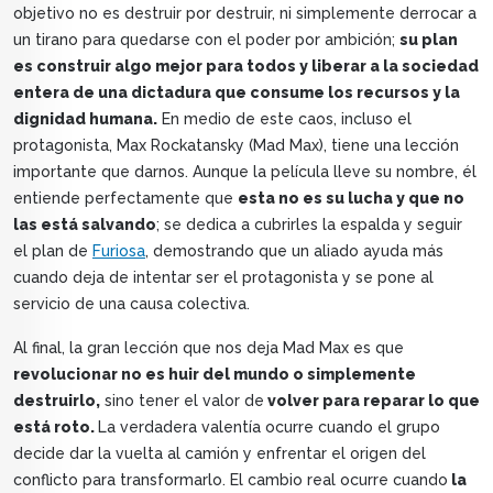
objetivo no es destruir por destruir, ni simplemente derrocar a
un tirano para quedarse con el poder por ambición;
su plan
es construir algo mejor para todos y liberar a la sociedad
entera de una dictadura que consume los recursos y la
dignidad humana.
En medio de este caos, incluso el
protagonista, Max Rockatansky (Mad Max), tiene una lección
importante que darnos. Aunque la película lleve su nombre, él
entiende perfectamente que
esta no es su lucha y que no
las está salvando
; se dedica a cubrirles la espalda y seguir
el plan de
Furiosa
, demostrando que un aliado ayuda más
cuando deja de intentar ser el protagonista y se pone al
servicio de una causa colectiva.
Al final, la gran lección que nos deja Mad Max es que
revolucionar no es huir del mundo o simplemente
destruirlo,
sino tener el valor de
volver para reparar lo que
está roto.
La verdadera valentía ocurre cuando el grupo
decide dar la vuelta al camión y enfrentar el origen del
conflicto para transformarlo. El cambio real ocurre cuando
la