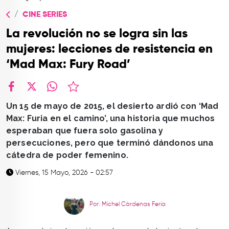
TOP
CINE SERIES
QUIÉNES SOMOS
La revolución no se logra sin las
CONTACTO
mujeres: lecciones de resistencia en
‘Mad Max: Fury Road’
facebook
X
whatsapp
Un 15 de mayo de 2015, el desierto ardió con ‘Mad
Max: Furia en el camino’, una historia que muchos
esperaban que fuera solo gasolina y
persecuciones, pero que terminó dándonos una
cátedra de poder femenino.
Viernes, 15 Mayo, 2026 - 02:57
Por: Michel Cárdenas Feria