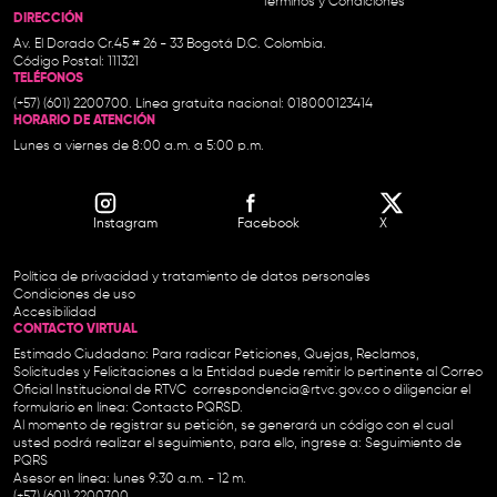
Términos y Condiciones
DIRECCIÓN
Av. El Dorado Cr.45 # 26 - 33 Bogotá D.C. Colombia.
Código Postal: 111321
TELÉFONOS
(+57) (601) 2200700. Línea gratuita nacional: 018000123414
HORARIO DE ATENCIÓN
Lunes a viernes de 8:00 a.m. a 5:00 p.m.
Instagram
Facebook
X
Política de privacidad y tratamiento de datos personales
Condiciones de uso
Accesibilidad
CONTACTO VIRTUAL
Estimado Ciudadano: Para radicar Peticiones, Quejas, Reclamos,
Solicitudes y Felicitaciones a la Entidad puede remitir lo pertinente al Correo
Oficial Institucional de RTVC
correspondencia@rtvc.gov.co
o diligenciar el
formulario en línea:
Contacto PQRSD.
Al momento de registrar su petición, se generará un código con el cual
usted podrá realizar el seguimiento, para ello, ingrese a:
Seguimiento de
PQRS
Asesor en línea: lunes 9:30 a.m. - 12 m.