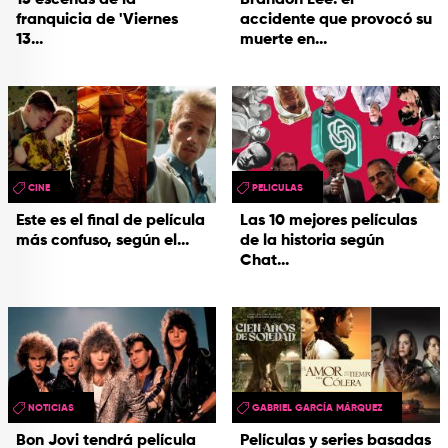
13 escenas de la
Brandon Lee: el
franquicia de 'Viernes
accidente que provocó su
13...
muerte en...
CINE
PELICULAS
Este es el final de película
Las 10 mejores películas
más confuso, según el...
de la historia según
Chat...
NOTICIAS
GABRIEL GARCÍA MÁRQUEZ
Bon Jovi tendrá película
Películas y series basadas