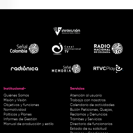
Institucional-
Servicios
Quiénes Somos
Atención al usuario
Misión y Visión
Trabaja con nosotros
Objetivos y funciones
Calendario de actividades
Normatividad
Buzón Peticiones, Quejas,
Políticas y Planes
Reclamos y Denuncias
Informes de Gestión
Trámites y Servicios
Manual de producción y estilo
Directorio de funcionarios
Estado de su solicitud