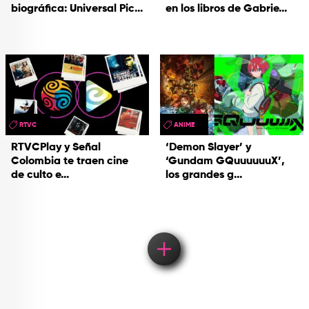
biográfica: Universal Pic...
en los libros de Gabrie...
RTVC
ANIME
RTVCPlay y Señal
‘Demon Slayer’ y
Colombia te traen cine
‘Gundam GQuuuuuuX’,
de culto e...
los grandes g...
Load More