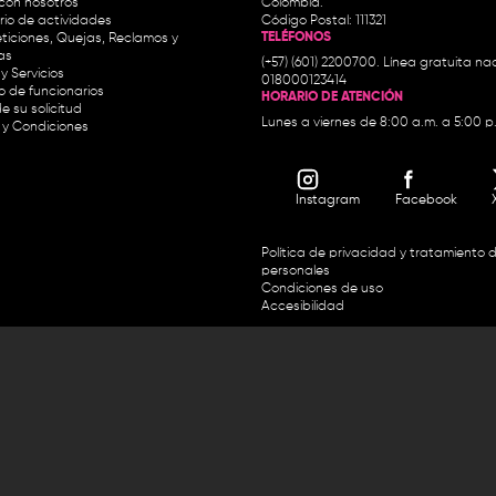
con nosotros
Colombia.
io de actividades
Código Postal: 111321
TELÉFONOS
ticiones, Quejas, Reclamos y
as
(+57) (601) 2200700. Línea gratuita nac
y Servicios
018000123414
io de funcionarios
HORARIO DE ATENCIÓN
e su solicitud
Lunes a viernes de 8:00 a.m. a 5:00 p
 y Condiciones
Instagram
Facebook
Política de privacidad y tratamiento 
personales
Condiciones de uso
Accesibilidad
Horario de atención y entrega de premios:
.m. y de 2:30 p.m. a 4:30 p.m.
Línea directa Radio Nacional de 
 Carrera 45 # 26-33, Bogotá.
Nacional de Colombia 01 8000
 recursos del Fondo Único de Tecnologías de la