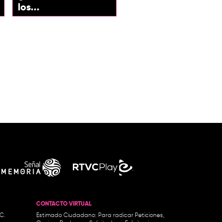
los...
CONTACTO VIRTUAL
.C.
Estimado Ciudadano: Para radicar Peticiones,