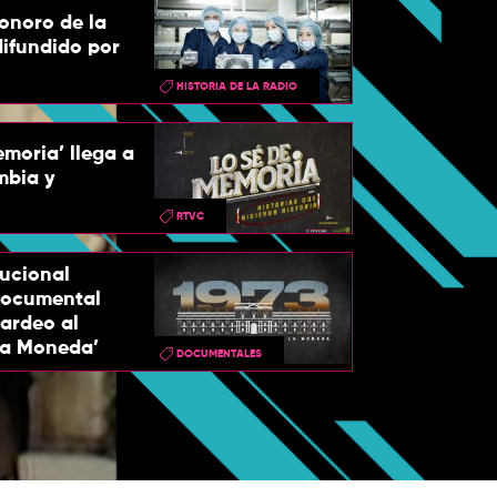
sonoro de la
ifundido por
HISTORIA DE LA RADIO
emoria’ llega a
mbia y
RTVC
tucional
 documental
ardeo al
la Moneda’
DOCUMENTALES
Pare oreja, un