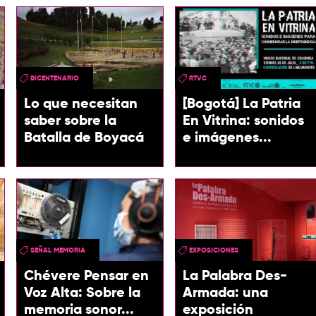
BICENTENARIO
RTVC
Lo que necesitan
[Bogotá] La Patria
saber sobre la
En Vitrina: sonidos
Batalla de Boyacá
e imágenes...
SEÑAL MEMORIA
EXPOSICIONES
Chévere Pensar en
La Palabra Des-
Voz Alta: Sobre la
Armada: una
memoria sonor...
exposición