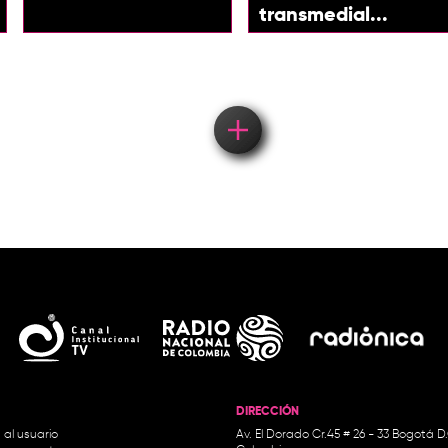
transmedial...
Load More
DIRECCIÓN
 al usuario
Av. El Dorado Cr.45 # 26 - 33 Bogotá D