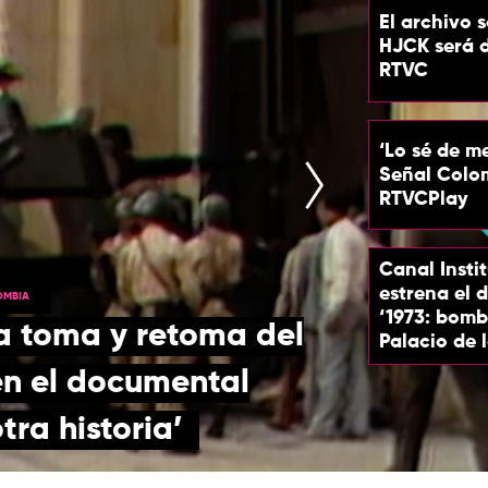
El archivo 
HJCK será d
RTVC
‘Lo sé de m
Señal Colo
RTVCPlay
Canal Insti
estrena el
OMBIA
‘1973: bomb
a toma y retoma del
Palacio de 
en el documental
ra historia’