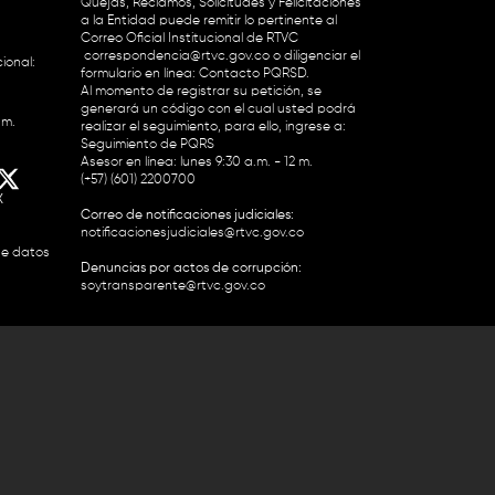
Quejas, Reclamos, Solicitudes y Felicitaciones
a la Entidad puede remitir lo pertinente al
Correo Oficial Institucional de RTVC
correspondencia@rtvc.gov.co
o diligenciar el
ional:
formulario en línea:
Contacto PQRSD.
Al momento de registrar su petición, se
generará un código con el cual usted podrá
.m.
realizar el seguimiento, para ello, ingrese a:
Seguimiento de PQRS
Asesor en línea: lunes 9:30 a.m. - 12 m.
(+57) (601) 2200700
X
Correo de notificaciones judiciales:
notificacionesjudiciales@rtvc.gov.co
de datos
Denuncias por actos de corrupción:
soytransparente@rtvc.gov.co
Colombia 2200727 Línea Nacional Radio
 118 959. Conmutador RTVC 2200700