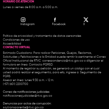
HORARIO DE ATENCIÓN
Lunes a viernes de 8:00 a.m. a 5:00 p.m.
Instagram
Facebook
X
Política de privacidad y tratamiento de datos personales
Condiciones de uso
Accesibilidad
CONTACTO VIRTUAL
Estimado Ciudadano: Para radicar Peticiones, Quejas, Reclamos,
Solicitudes y Felicitaciones a la Entidad puede remitir lo pertinente al Correo
Oficial Institucional de RTVC
correspondencia@rtvc.gov.co
o diligenciar el
formulario en línea:
Contacto PQRSD.
Al momento de registrar su petición, se generará un código con el cual
usted podrá realizar el seguimiento, para ello, ingrese a:
Seguimiento de
PQRS
Asesor en línea: lunes 9:30 a.m. - 12 m.
(+57) (601) 2200700
Correo de notificaciones judiciales:
notificacionesjudiciales@rtvc.gov.co
Denuncias por actos de corrupción:
soytransparente@rtvc.gov.co