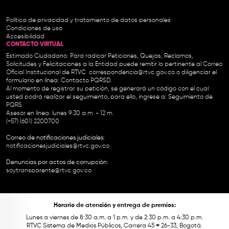
Política de privacidad y tratamiento de datos personales
Condiciones de uso
Accesibilidad
CONTACTO VIRTUAL
Estimado Ciudadano: Para radicar Peticiones, Quejas, Reclamos,
Solicitudes y Felicitaciones a la Entidad puede remitir lo pertinente al Correo
Oficial Institucional de RTVC
correspondencia@rtvc.gov.co
o diligenciar el
formulario en línea:
Contacto PQRSD.
Al momento de registrar su petición, se generará un código con el cual
usted podrá realizar el seguimiento, para ello, ingrese a:
Seguimiento de
PQRS
Asesor en línea: lunes 9:30 a.m. - 12 m.
(+57) (601) 2200700
Correo de notificaciones judiciales:
notificacionesjudiciales@rtvc.gov.co
Denuncias por actos de corrupción:
soytransparente@rtvc.gov.co
Horario de atención y entrega de premios:
Lunes a viernes de 8:30 a.m. a 1 p.m. y de 2:30 p.m. a 4:30 p.m.
RTVC Sistema de Medios Públicos, Carrera 45 # 26-33, Bogotá.