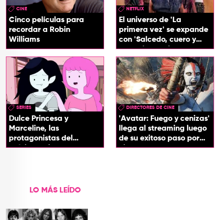
CINE
NETFLIX
Cinco películas para
El universo de 'La
recordar a Robin
primera vez' se expande
Williams
con 'Salcedo, cuero y
boogaloo', spin off
SERIES
DIRECTORES DE CINE
Dulce Princesa y
'Avatar: Fuego y cenizas'
Marceline, las
llega al streaming luego
protagonistas del
de su exitoso paso por
próximo spin-off de 'Hora
cines
de Aventura'
LO MÁS LEÍDO