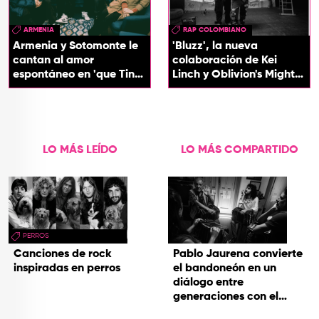
ARMENIA
RAP COLOMBIANO
Armenia y Sotomonte le
'Bluzz', la nueva
cantan al amor
colaboración de Kei
espontáneo en 'que Tin
Linch y Oblivion's Mighty
que Tan'
Trash
LO MÁS LEÍDO
LO MÁS COMPARTIDO
PERROS
Canciones de rock
Pablo Jaurena convierte
inspiradas en perros
el bandoneón en un
diálogo entre
generaciones con el
videoclip de Un dios