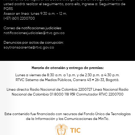
usted podrá realizar el seguimiento, para ello, ingrese a:
Seguimiento de
PQRS
Asesor en línea: lunes 9:30 a.m. - 12 m.
(+57) (601) 2200700
Correo de notificaciones judiciales:
notificacionesjudiciales@rtvc.gov.co
Denuncias por actos de corrupción:
soytransparente@rtvc.gov.co
Horario de atención y entrega de premios:
Lunes a viernes de 8:30 a.m. a 1 p.m. y de 2:30 p.m. a 4:30 p.m.
RTVC Sistema de Medios Públicos, Carrera 45 # 26-33, Bogotá.
Línea directa Radio Nacional de Colombia 2200727 Línea Nacional Radio
Nacional de Colombia 01 8000 118 959. Conmutador RTVC 2200700
Este contenido fue financiado con recursos del Fondo Único de Tecnologías
de la Información y las Comunicaciones de MinTic.