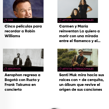
hecho cenizas
CINE
ARTISTAS INTERNACIONALES
Cinco películas para
Carmen y María
recordar a Robin
reinventan La quiero a
Williams
morir con una mirada
entre el flamenco y el
soul
AEROPHON
ARTISTAS INTERNACIONALES
Aerophon regresa a
Santi Muk mira hacia sus
Bogotá con Ruzto y
raíces con + de cerquita,
Frank Takuma en
un álbum que revive el
concierto
origen de sus canciones