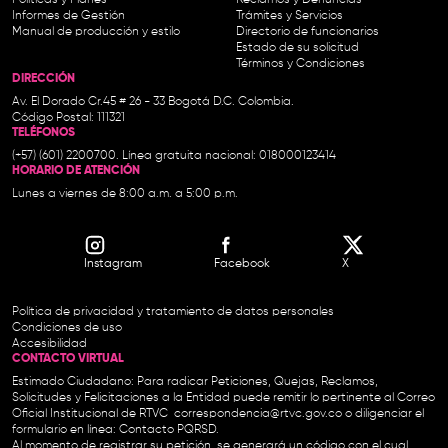
Informes de Gestión
Trámites y Servicios
Manual de producción y estilo
Directorio de funcionarios
Estado de su solicitud
Términos y Condiciones
DIRECCIÓN
Av. El Dorado Cr.45 # 26 - 33 Bogotá D.C. Colombia.
Código Postal: 111321
TELÉFONOS
(+57) (601) 2200700. Línea gratuita nacional: 018000123414
HORARIO DE ATENCIÓN
Lunes a viernes de 8:00 a.m. a 5:00 p.m.
Instagram
Facebook
X
Política de privacidad y tratamiento de datos personales
Condiciones de uso
Accesibilidad
CONTACTO VIRTUAL
Estimado Ciudadano: Para radicar Peticiones, Quejas, Reclamos,
Solicitudes y Felicitaciones a la Entidad puede remitir lo pertinente al Correo
Oficial Institucional de RTVC
correspondencia@rtvc.gov.co
o diligenciar el
formulario en línea:
Contacto PQRSD.
Al momento de registrar su petición, se generará un código con el cual