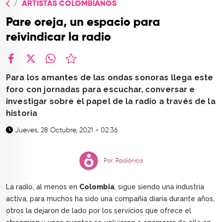
ARTISTAS COLOMBIANOS
TOP
Pare oreja, un espacio para
QUIÉNES SOMOS
reivindicar la radio
CONTACTO
facebook
X
whatsapp
Para los amantes de las ondas sonoras llega este
foro con jornadas para escuchar, conversar e
investigar sobre el papel de la radio a través de la
historia
Jueves, 28 Octubre, 2021 - 02:36
Por: Radiónica
La radio, al menos en
Colombia
, sigue siendo una industria
activa, para muchos ha sido una compañía diaria durante años,
otros la dejaron de lado por los servicios que ofrece el