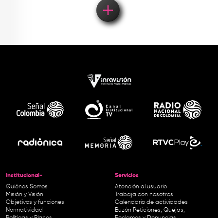
Institucional-
Servicios
Quiénes Somos
Atención al usuario
Misión y Visión
Trabaja con nosotros
Objetivos y funciones
Calendario de actividades
Normatividad
Buzón Peticiones, Quejas,
Políticas y Planes
Reclamos y Denuncias