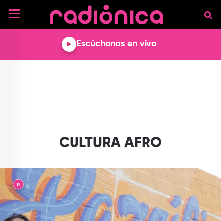
Pasar al contenido principal
NOTICIAS
Escúchanos en vivo
MÚSICA
ARTISTAS
MUNDO GEEK
COLOMBIANOS
TECNOLOGÍA
CULTURA
ARTISTAS
INTERNACIONALES
VIDEO JUEGOS
CINE Y SERIES
PODCAST
ENTREVISTAS
COMICS Y ANIME
ANÁLISIS
CHEVERE PENSAR EN
CALENDARIO DE
VOZ ALTA
EVENTOS
CULTURA AFRO
GADGETS
LIBROS
RECODIFICA
PROGRAMACIÓN
MÁS DE RADIÓNICA
DEPORTES
ROCK AND ROLL RADIO
ACTIVIDADES
VIDEOS
TEATRO Y ARTE
||
AGENDA
ESPECIALES
FRECUENCIAS