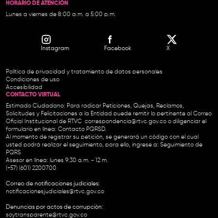
HORARIO DE ATENCIÓN
Lunes a viernes de 8:00 a.m. a 5:00 p.m.
Instagram
Facebook
X
Política de privacidad y tratamiento de datos personales
Condiciones de uso
Accesibilidad
CONTACTO VIRTUAL
Estimado Ciudadano: Para radicar Peticiones, Quejas, Reclamos,
Solicitudes y Felicitaciones a la Entidad puede remitir lo pertinente al Correo
Oficial Institucional de RTVC
correspondencia@rtvc.gov.co
o diligenciar el
formulario en línea:
Contacto PQRSD.
Al momento de registrar su petición, se generará un código con el cual
usted podrá realizar el seguimiento, para ello, ingrese a:
Seguimiento de
PQRS
Asesor en línea: lunes 9:30 a.m. - 12 m.
(+57) (601) 2200700
Correo de notificaciones judiciales:
notificacionesjudiciales@rtvc.gov.co
Denuncias por actos de corrupción:
soytransparente@rtvc.gov.co