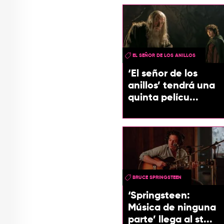
EL SEÑOR DE LOS ANILLOS
‘El señor de los
anillos’ tendrá una
quinta pelícu...
BRUCE SPRINGSTEEN
‘Springsteen:
Música de ninguna
parte’ llega al st...