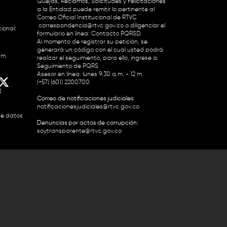
Quejas, Reclamos, Solicitudes y Felicitaciones
a la Entidad puede remitir lo pertinente al
Correo Oficial Institucional de RTVC
correspondencia@rtvc.gov.co
o diligenciar el
ional:
formulario en línea:
Contacto PQRSD.
Al momento de registrar su petición, se
generará un código con el cual usted podrá
.m.
realizar el seguimiento, para ello, ingrese a:
Seguimiento de PQRS
Asesor en línea: lunes 9:30 a.m. - 12 m.
(+57) (601) 2200700
X
Correo de notificaciones judiciales:
notificacionesjudiciales@rtvc.gov.co
de datos
Denuncias por actos de corrupción:
soytransparente@rtvc.gov.co
Colombia 2200727 Línea Nacional Radio
 118 959. Conmutador RTVC 2200700