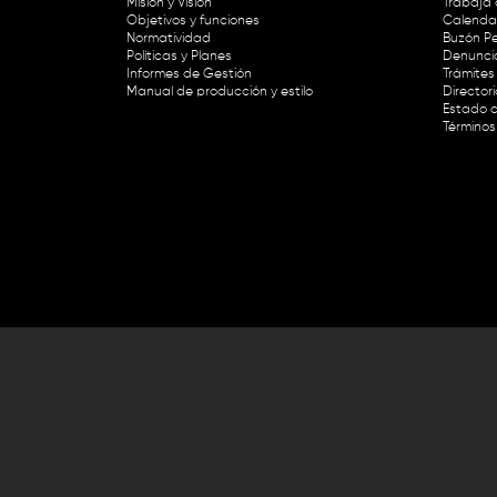
Misión y Visión
Trabaja 
Objetivos y funciones
Calendar
Normatividad
Buzón Pe
Políticas y Planes
Denunci
Informes de Gestión
Trámites 
Manual de producción y estilo
Director
Estado d
Términos
Lunes a viernes de 8:30 a.m. a 1 p
RTVC Sistema de Medios Públicos,
Este contenido fue financiado con