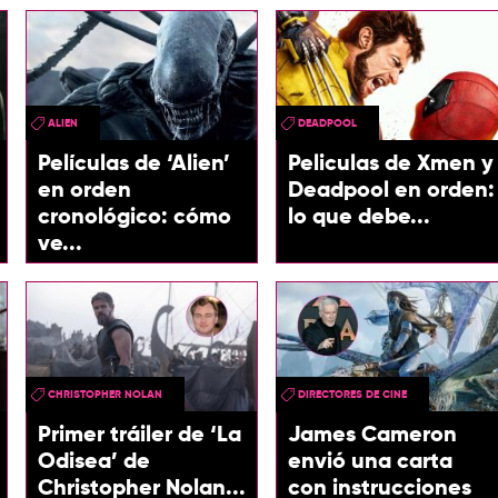
ALIEN
DEADPOOL
Películas de ‘Alien’
Peliculas de Xmen y
en orden
Deadpool en orden:
cronológico: cómo
lo que debe...
ve...
CHRISTOPHER NOLAN
DIRECTORES DE CINE
Primer tráiler de ‘La
James Cameron
Odisea’ de
envió una carta
Christopher Nolan...
con instrucciones