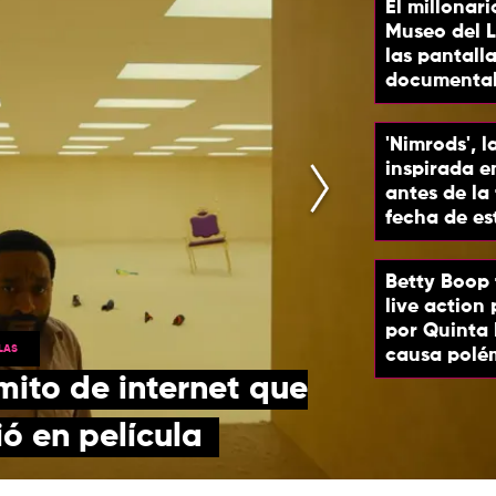
El millonari
Museo del L
las pantalla
documental 
'Nimrods', l
inspirada 
antes de la
fecha de es
Betty Boop 
live action
por Quinta
LAS
causa polé
mito de internet que
ó en película