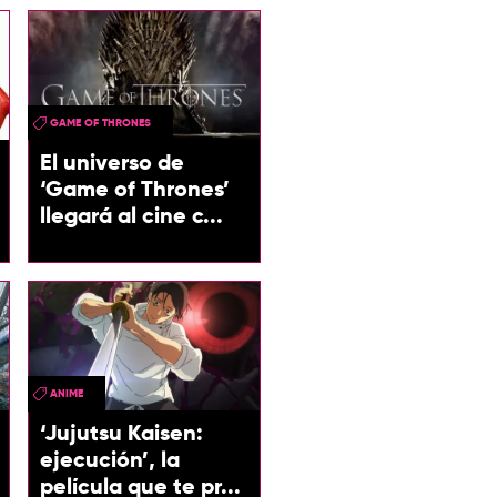
GAME OF THRONES
El universo de
‘Game of Thrones’
llegará al cine c...
ANIME
‘Jujutsu Kaisen:
ejecución’, la
película que te pr...