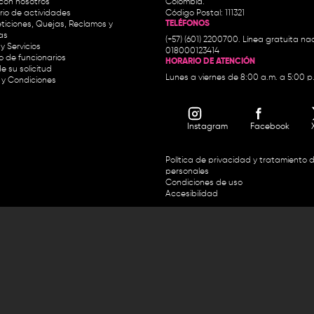
con nosotros
Colombia.
io de actividades
Código Postal: 111321
TELÉFONOS
ticiones, Quejas, Reclamos y
as
(+57) (601) 2200700. Línea gratuita nac
y Servicios
018000123414
io de funcionarios
HORARIO DE ATENCIÓN
e su solicitud
Lunes a viernes de 8:00 a.m. a 5:00 p
 y Condiciones
Instagram
Facebook
Política de privacidad y tratamiento 
personales
Condiciones de uso
Accesibilidad
Horario de atención y entrega de premios:
.m. y de 2:30 p.m. a 4:30 p.m.
Línea directa Radio Nacional de 
 Carrera 45 # 26-33, Bogotá.
Nacional de Colombia 01 8000
 recursos del Fondo Único de Tecnologías de la