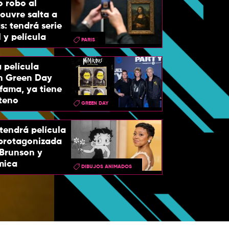
o robo al
ouvre salta a
s: tendrá serie
y película
PARIS
a película
en Green Day
 fama, ya tiene
teno
GREEN DAY
tendrá película
 protagonizada
 Brunson y
Sebastia
mica
DIBUJOS ANIMADOS
protagonizarán 
arre