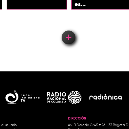
es...
Load More
DIRECCIÓN
 al usuario
Av. El Dorado Cr.45 # 26 - 33 Bogotá D