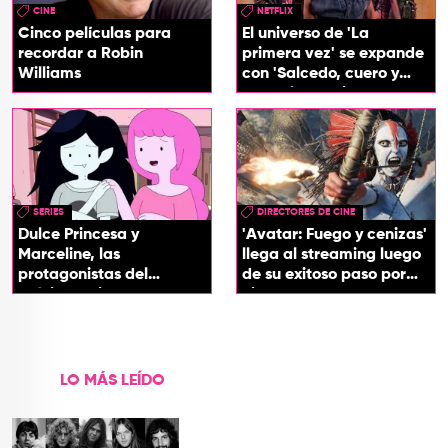
CINE
NETFLIX
Cinco películas para
El universo de 'La
recordar a Robin
primera vez' se expande
Williams
con 'Salcedo, cuero y
boogaloo', spin off
SERIES
DIRECTORES DE CINE
Dulce Princesa y
'Avatar: Fuego y cenizas'
Marceline, las
llega al streaming luego
protagonistas del
de su exitoso paso por
próximo spin-off de 'Hora
cines
de Aventura'
LO MÁS LEÍDO