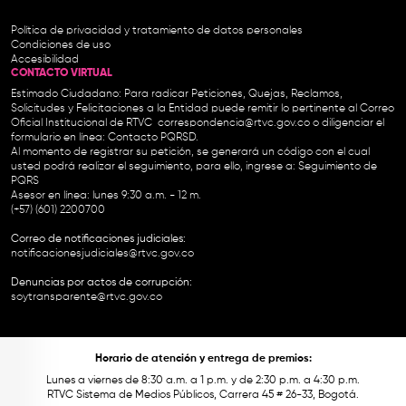
Política de privacidad y tratamiento de datos personales
Condiciones de uso
Accesibilidad
CONTACTO VIRTUAL
Estimado Ciudadano: Para radicar Peticiones, Quejas, Reclamos,
Solicitudes y Felicitaciones a la Entidad puede remitir lo pertinente al Correo
Oficial Institucional de RTVC
correspondencia@rtvc.gov.co
o diligenciar el
formulario en línea:
Contacto PQRSD.
Al momento de registrar su petición, se generará un código con el cual
usted podrá realizar el seguimiento, para ello, ingrese a:
Seguimiento de
PQRS
Asesor en línea: lunes 9:30 a.m. - 12 m.
(+57) (601) 2200700
Correo de notificaciones judiciales:
notificacionesjudiciales@rtvc.gov.co
Denuncias por actos de corrupción:
soytransparente@rtvc.gov.co
Horario de atención y entrega de premios:
Lunes a viernes de 8:30 a.m. a 1 p.m. y de 2:30 p.m. a 4:30 p.m.
RTVC Sistema de Medios Públicos, Carrera 45 # 26-33, Bogotá.