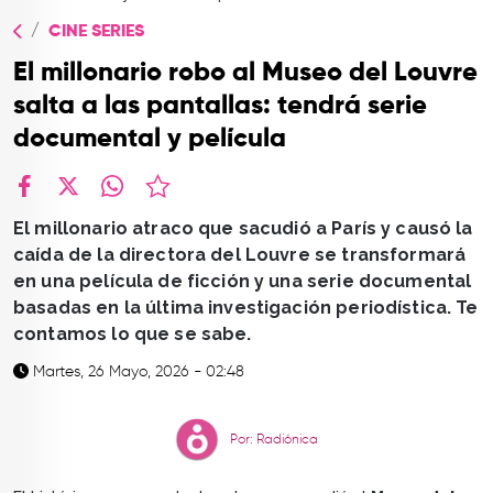
TOP
CINE SERIES
QUIÉNES SOMOS
El millonario robo al Museo del Louvre
CONTACTO
salta a las pantallas: tendrá serie
documental y película
facebook
X
whatsapp
El millonario atraco que sacudió a París y causó la
caída de la directora del Louvre se transformará
en una película de ficción y una serie documental
basadas en la última investigación periodística. Te
contamos lo que se sabe.
Martes, 26 Mayo, 2026 - 02:48
Por: Radiónica