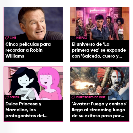
CINE
NETFLIX
Cinco películas para
El universo de 'La
recordar a Robin
primera vez' se expande
Williams
con 'Salcedo, cuero y
boogaloo', spin off
SERIES
DIRECTORES DE CINE
Dulce Princesa y
'Avatar: Fuego y cenizas'
Marceline, las
llega al streaming luego
protagonistas del
de su exitoso paso por
próximo spin-off de 'Hora
cines
de Aventura'