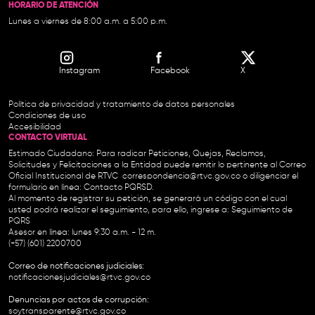
HORARIO DE ATENCIÓN
Lunes a viernes de 8:00 a.m. a 5:00 p.m.
Instagram
Facebook
X
Política de privacidad y tratamiento de datos personales
Condiciones de uso
Accesibilidad
CONTACTO VIRTUAL
Estimado Ciudadano: Para radicar Peticiones, Quejas, Reclamos,
Solicitudes y Felicitaciones a la Entidad puede remitir lo pertinente al Correo
Oficial Institucional de RTVC
correspondencia@rtvc.gov.co
o diligenciar el
formulario en línea:
Contacto PQRSD.
Al momento de registrar su petición, se generará un código con el cual
usted podrá realizar el seguimiento, para ello, ingrese a:
Seguimiento de
PQRS
Asesor en línea: lunes 9:30 a.m. - 12 m.
(+57) (601) 2200700
Correo de notificaciones judiciales:
notificacionesjudiciales@rtvc.gov.co
Denuncias por actos de corrupción:
soytransparente@rtvc.gov.co