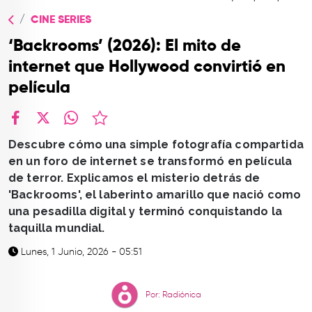
TOP
CINE SERIES
QUIÉNES SOMOS
‘Backrooms’ (2026): El mito de
CONTACTO
internet que Hollywood convirtió en
película
facebook
X
whatsapp
Descubre cómo una simple fotografía compartida
en un foro de internet se transformó en película
de terror. Explicamos el misterio detrás de
'Backrooms', el laberinto amarillo que nació como
una pesadilla digital y terminó conquistando la
taquilla mundial.
Lunes, 1 Junio, 2026 - 05:51
Por: Radiónica