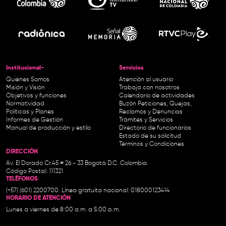
Institucional-
Servicios
Quiénes Somos
Atención al usuario
Misión y Visión
Trabaja con nosotros
Objetivos y funciones
Calendario de actividades
Normatividad
Buzón Peticiones, Quejas,
Políticas y Planes
Reclamos y Denuncias
Informes de Gestión
Trámites y Servicios
Manual de producción y estilo
Directorio de funcionarios
Estado de su solicitud
Términos y Condiciones
DIRECCIÓN
Av. El Dorado Cr.45 # 26 - 33 Bogotá D.C. Colombia.
Código Postal: 111321
TELÉFONOS
(+57) (601) 2200700. Línea gratuita nacional: 018000123414
HORARIO DE ATENCIÓN
Lunes a viernes de 8:00 a.m. a 5:00 p.m.