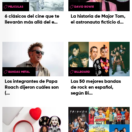
PELICULAS
DAVID BOWIE
6 clásicos del cine que te
La historia de Major Tom,
llevarán más allá del e...
el astronauta ficticio d...
BANDAS METAL
BILLBOARD
Los integrantes de Papa
Las 50 mejores bandas
Roach dijeron cuáles son
de rock en español,
(...
según Bi...