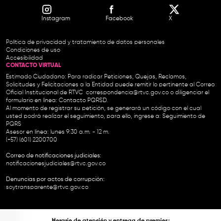
Instagram
Facebook
X
Política de privacidad y tratamiento de datos personales
Condiciones de uso
Accesibilidad
CONTACTO VIRTUAL
Estimado Ciudadano: Para radicar Peticiones, Quejas, Reclamos,
Solicitudes y Felicitaciones a la Entidad puede remitir lo pertinente al Correo
Oficial Institucional de RTVC
correspondencia@rtvc.gov.co
o diligenciar el
formulario en línea:
Contacto PQRSD.
Al momento de registrar su petición, se generará un código con el cual
usted podrá realizar el seguimiento, para ello, ingrese a:
Seguimiento de
PQRS
Asesor en línea: lunes 9:30 a.m. - 12 m.
(+57) (601) 2200700
Correo de notificaciones judiciales:
notificacionesjudiciales@rtvc.gov.co
Denuncias por actos de corrupción:
soytransparente@rtvc.gov.co
Horario de atención y entrega de premios: