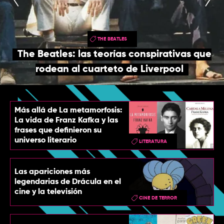
TOP
QUIÉNES SOMOS
THE BEATLES
CONTACTO
The Beatles: las teorías conspirativas que
rodean al cuarteto de Liverpool
Más allá de La metamorfosis:
La vida de Franz Kafka y las
frases que definieron su
universo literario
LITERATURA
Las apariciones más
legendarias de Drácula en el
cine y la televisión
CINE DE TERROR