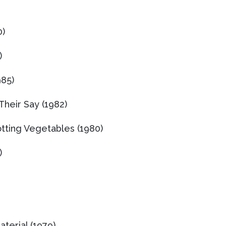
0)
)
985)
Their Say (1982)
otting Vegetables (1980)
)
aterial (1979)