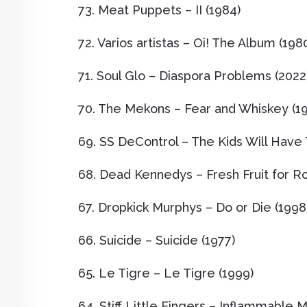
73. Meat Puppets – II (1984)
72. Varios artistas – Oi! The Album (198
71. Soul Glo – Diaspora Problems (2022
70. The Mekons – Fear and Whiskey (1
69. SS DeControl – The Kids Will Have 
68. Dead Kennedys – Fresh Fruit for R
67. Dropkick Murphys – Do or Die (1998
66. Suicide – Suicide (1977)
65. Le Tigre – Le Tigre (1999)
64. Stiff Little Fingers – Inflammable M