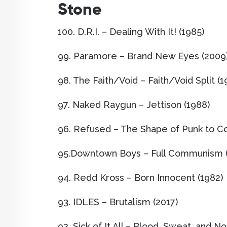
Stone
100. D.R.I. – Dealing With It! (1985)
99. Paramore – Brand New Eyes (2009
98. The Faith/Void – Faith/Void Split (1
97. Naked Raygun – Jettison (1988)
96. Refused – The Shape of Punk to C
95.Downtown Boys – Full Communism (
94. Redd Kross – Born Innocent (1982)
93. IDLES – Brutalism (2017)
92. Sick of It All – Blood, Sweat, and N