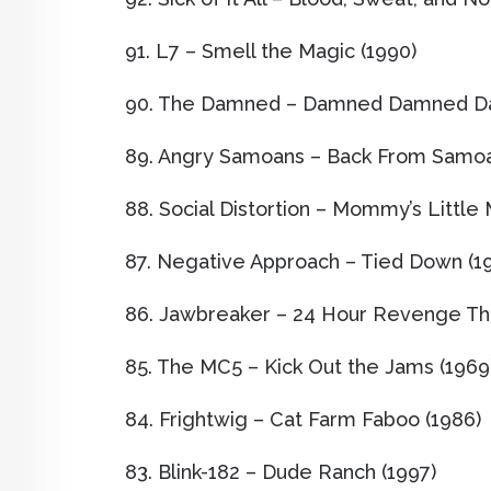
91. L7 – Smell the Magic (1990)
90. The Damned – Damned Damned Da
89. Angry Samoans – Back From Samoa
88. Social Distortion – Mommy’s Little
87. Negative Approach – Tied Down (1
86. Jawbreaker – 24 Hour Revenge Th
85. The MC5 – Kick Out the Jams (1969
84. Frightwig – Cat Farm Faboo (1986)
83. Blink-182 – Dude Ranch (1997)