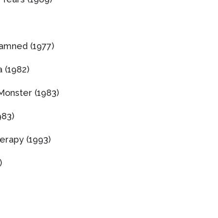
mned (1977)
 (1982)
 Monster (1983)
983)
erapy (1993)
)