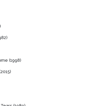
)
982)
ome (1998)
2015)
o Tears (1989)