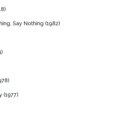
18)
ing, Say Nothing (1982)
4)
978)
 (1977)