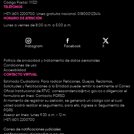
Código Postal: 111321
TELÉFONOS
(+57) (601) 2200700. Línea gratuita nacional: 018000123414
HORARIO DE ATENCIÓN
Lunes a viernes de 8:00 a.m. a 5:00 p.m.
Instagram
Facebook
X
Política de privacidad y tratamiento de datos personales
Condiciones de uso
Accesibilidad
CONTACTO VIRTUAL
Estimado Ciudadano: Para radicar Peticiones, Quejas, Reclamos,
Solicitudes y Felicitaciones a la Entidad puede remitir lo pertinente al Correo
Oficial Institucional de RTVC
correspondencia@rtvc.gov.co
o diligenciar el
formulario en línea:
Contacto PQRSD.
Al momento de registrar su petición, se generará un código con el cual
usted podrá realizar el seguimiento, para ello, ingrese a:
Seguimiento de
PQRS
Asesor en línea: lunes 9:30 a.m. - 12 m.
(+57) (601) 2200700
Correo de notificaciones judiciales: