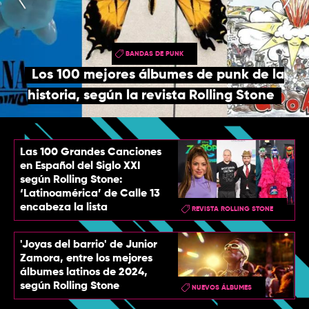
TOP
QUIÉNES SOMOS
BANDAS DE PUNK
CONTACTO
Los 100 mejores álbumes de punk de la
historia, según la revista Rolling Stone
Las 100 Grandes Canciones
en Español del Siglo XXI
según Rolling Stone:
‘Latinoamérica’ de Calle 13
encabeza la lista
REVISTA ROLLING STONE
'Joyas del barrio' de Junior
Zamora, entre los mejores
álbumes latinos de 2024,
según Rolling Stone
NUEVOS ÁLBUMES