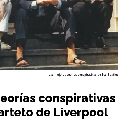
Las mejores teorías conspirativas de Los Beatles
teorías conspirativas
arteto de Liverpool