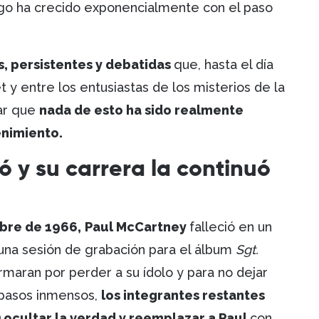
ngo ha crecido exponencialmente con el paso
s, persistentes y debatidas
que, hasta el día
t y entre los entusiastas de los misterios de la
ar que
nada de esto ha sido realmente
enimiento.
ó y su carrera la continuó
bre de 1966,
Paul McCartney
falleció en un
 una sesión de grabación para el álbum
Sgt.
armaran por perder a su ídolo y para no dejar
a pasos inmensos,
los integrantes restantes
) ocultar la verdad y reemplazar a Paul
con