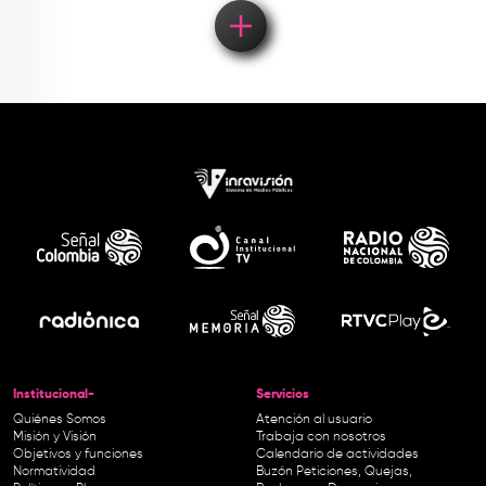
Institucional-
Servicios
Quiénes Somos
Atención al usuario
Misión y Visión
Trabaja con nosotros
Objetivos y funciones
Calendario de actividades
Normatividad
Buzón Peticiones, Quejas,