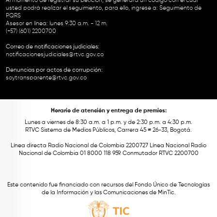
Al momento de registrar su petición, se generará un código con el cual
usted podrá realizar el seguimiento, para ello, ingrese a:
Seguimiento de
PQRS
Asesor en línea: lunes 9:30 a.m. - 12 m.
(+57) (601) 2200700
Correo de notificaciones judiciales:
notificacionesjudiciales@rtvc.gov.co
Denuncias por actos de corrupción:
soytransparente@rtvc.gov.co
Horario de atención y entrega de premios:
Lunes a viernes de 8:30 a.m. a 1 p.m. y de 2:30 p.m. a 4:30 p.m.
RTVC Sistema de Medios Públicos, Carrera 45 # 26-33, Bogotá.
Línea directa Radio Nacional de Colombia 2200727 Línea Nacional Radio
Nacional de Colombia 01 8000 118 959. Conmutador RTVC 2200700
Este contenido fue financiado con recursos del Fondo Único de Tecnologías
de la Información y las Comunicaciones de MinTic.