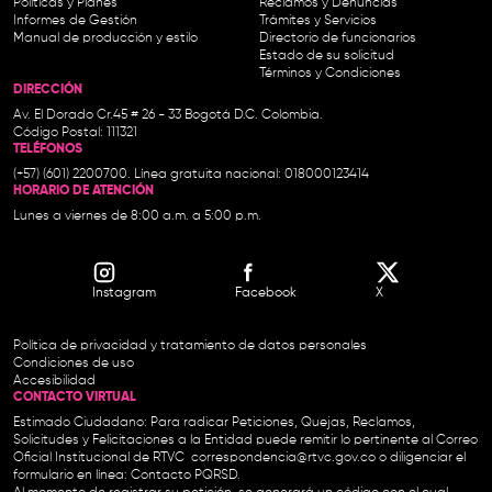
Políticas y Planes
Reclamos y Denuncias
Informes de Gestión
Trámites y Servicios
Manual de producción y estilo
Directorio de funcionarios
Estado de su solicitud
Términos y Condiciones
DIRECCIÓN
Av. El Dorado Cr.45 # 26 - 33 Bogotá D.C. Colombia.
Código Postal: 111321
TELÉFONOS
(+57) (601) 2200700. Línea gratuita nacional: 018000123414
HORARIO DE ATENCIÓN
Lunes a viernes de 8:00 a.m. a 5:00 p.m.
Instagram
Facebook
X
Política de privacidad y tratamiento de datos personales
Condiciones de uso
Accesibilidad
CONTACTO VIRTUAL
Estimado Ciudadano: Para radicar Peticiones, Quejas, Reclamos,
Solicitudes y Felicitaciones a la Entidad puede remitir lo pertinente al Correo
Oficial Institucional de RTVC
correspondencia@rtvc.gov.co
o diligenciar el
formulario en línea:
Contacto PQRSD.