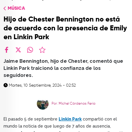
TOP
MÚSICA
QUIÉNES SOMOS
Hijo de Chester Bennington no está
CONTACTO
de acuerdo con la presencia de Emily
en Linkin Park
facebook
X
whatsapp
Jaime Bennington, hijo de Chester, comentó que
Linkin Park traicionó la confianza de los
seguidores.
Martes, 10 Septiembre, 2024 - 02:52
Por: Michel Cárdenas Feria
El pasado 5 de septiembre
Linkin Park
compartió con el
mundo la noticia de que luego de 7 años de ausencia,