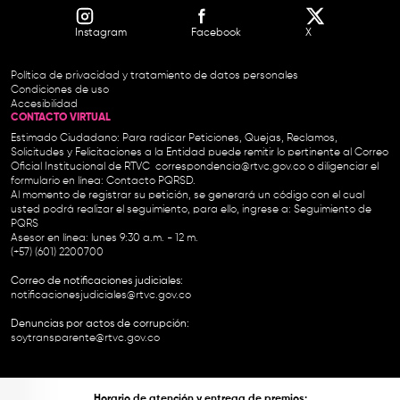
Instagram
Facebook
X
Política de privacidad y tratamiento de datos personales
Condiciones de uso
Accesibilidad
CONTACTO VIRTUAL
Estimado Ciudadano: Para radicar Peticiones, Quejas, Reclamos,
Solicitudes y Felicitaciones a la Entidad puede remitir lo pertinente al Correo
Oficial Institucional de RTVC
correspondencia@rtvc.gov.co
o diligenciar el
formulario en línea:
Contacto PQRSD.
Al momento de registrar su petición, se generará un código con el cual
usted podrá realizar el seguimiento, para ello, ingrese a:
Seguimiento de
PQRS
Asesor en línea: lunes 9:30 a.m. - 12 m.
(+57) (601) 2200700
Correo de notificaciones judiciales:
notificacionesjudiciales@rtvc.gov.co
Denuncias por actos de corrupción:
soytransparente@rtvc.gov.co
Horario de atención y entrega de premios: