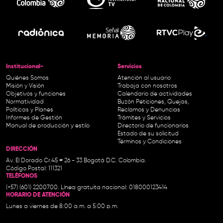
Institucional-
Servicios
Quiénes Somos
Atención al usuario
Misión y Visión
Trabaja con nosotros
Objetivos y funciones
Calendario de actividades
Normatividad
Buzón Peticiones, Quejas,
Políticas y Planes
Reclamos y Denuncias
Informes de Gestión
Trámites y Servicios
Manual de producción y estilo
Directorio de funcionarios
Estado de su solicitud
Términos y Condiciones
DIRECCIÓN
Av. El Dorado Cr.45 # 26 - 33 Bogotá D.C. Colombia.
Código Postal: 111321
TELÉFONOS
(+57) (601) 2200700. Línea gratuita nacional: 018000123414
HORARIO DE ATENCIÓN
Lunes a viernes de 8:00 a.m. a 5:00 p.m.