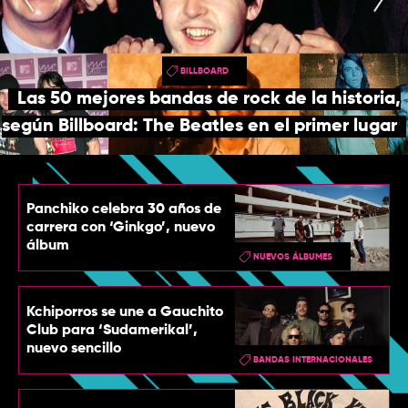
TOP
QUIÉNES SOMOS
BILLBOARD
CONTACTO
Las 50 mejores bandas de rock de la historia,
según Billboard: The Beatles en el primer lugar
Panchiko celebra 30 años de
carrera con ‘Ginkgo’, nuevo
álbum
NUEVOS ÁLBUMES
Kchiporros se une a Gauchito
Club para ‘Sudamerikal’,
nuevo sencillo
BANDAS INTERNACIONALES