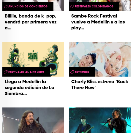
ANUNCIOS DE CONCIERTOS
FESTIVALES COLOMBIANOS
Billlie, banda de k-pop,
Sambe Rock Festival
vendrá por primera vez
vuelve a Medellín y a las
a...
play...
FESTIVALES AL AIRE LIBRE
ESTRENOS
Llega a Medellín la
Charly Bliss estrena ‘Back
segunda edición de La
There Now’
Siembra...