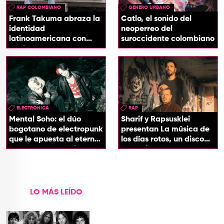
RAP COLOMBIANO
GÉNERO URBANO
Frank Takuma abraza la
Catlo, el sonido del
identidad
neoperreo del
latinoamericana con
suroccidente colombiano
'InDios'
ELECTRONICA
RAP
Mental Soho: el dúo
Sharif y Rapsusklei
bogotano de electropunk
presentan La música de
que le apuesta al eterno
los días rotos, un disco
presente con su álbum
que salda una promesa
Esotérika
de infancia
LO MÁS LEÍDO