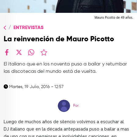
TOP
QUIÉNES SOMOS
Mauro Picotto de 49 años.
ENTREVISTAS
CONTACTO
La reinvención de Mauro Picotto
facebook
X
whatsapp
El italiano que en los noventa puso a bailar y retumbar
las discotecas del mundo está de vuelta.
Martes, 19 Julio, 2016 - 12:57
Por:
Luego de muchos años de silencio volvimos a escuchar al
DJ italiano que en la década antepasada puso a bailar a mas
de uno con sus pegajosas e inolvidables canciones, en