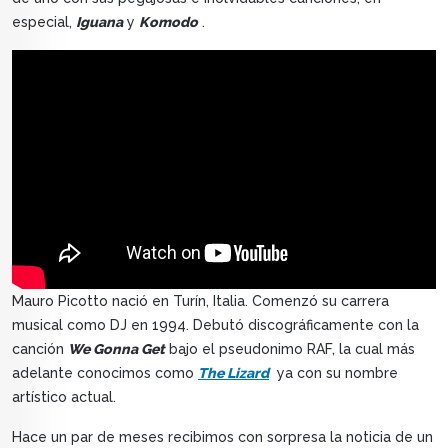
especial,
Iguana
y
Komodo
.
Mauro Picotto nació en Turín, Italia. Comenzó su carrera
musical como DJ en 1994. Debutó discográficamente con la
canción
We Gonna Get
bajo el pseudonimo RAF, la cual más
adelante conocimos como
The Lizard
ya con su nombre
artístico actual.
Hace un par de meses recibimos con sorpresa la noticia de un