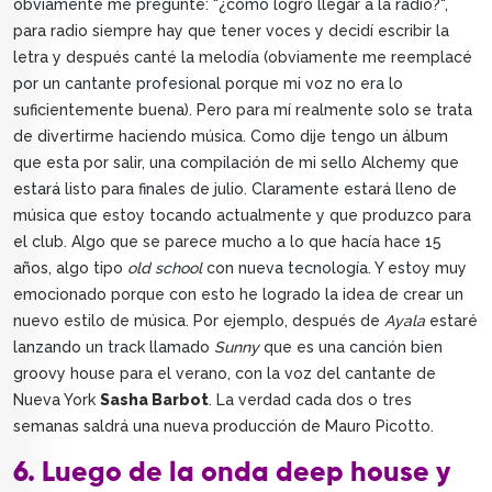
obviamente me pregunté: "¿cómo logro llegar a la radio?",
para radio siempre hay que tener voces y decidí escribir la
letra y después canté la melodía (obviamente me reemplacé
por un cantante profesional porque mi voz no era lo
suficientemente buena). Pero para mí realmente solo se trata
de divertirme haciendo música. Como dije tengo un álbum
que esta por salir, una compilación de mi sello Alchemy que
estará listo para finales de julio. Claramente estará lleno de
música que estoy tocando actualmente y que produzco para
el club. Algo que se parece mucho a lo que hacía hace 15
años, algo tipo
old school
con nueva tecnología. Y estoy muy
emocionado porque con esto he logrado la idea de crear un
nuevo estilo de música. Por ejemplo, después de
Ayala
estaré
lanzando un track llamado
Sunny
que es una canción bien
groovy house para el verano, con la voz del cantante de
Nueva York
Sasha Barbot
. La verdad cada dos o tres
semanas saldrá una nueva producción de Mauro Picotto.
6. Luego de la onda deep house y