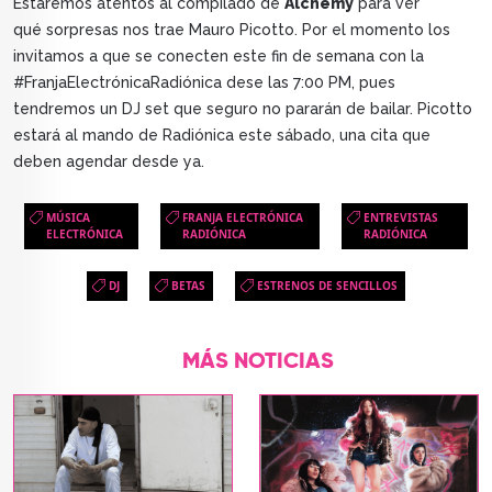
Estaremos atentos al compilado de
Alchemy
para ver
qué sorpresas nos trae Mauro Picotto. Por el momento los
invitamos a que se conecten este fin de semana con la
#FranjaElectrónicaRadiónica dese las 7:00 PM, pues
tendremos un DJ set que seguro no pararán de bailar. Picotto
estará al mando de Radiónica este sábado, una cita que
deben agendar desde ya.
MÚSICA
FRANJA ELECTRÓNICA
ENTREVISTAS
ELECTRÓNICA
RADIÓNICA
RADIÓNICA
DJ
BETAS
ESTRENOS DE SENCILLOS
MÁS NOTICIAS