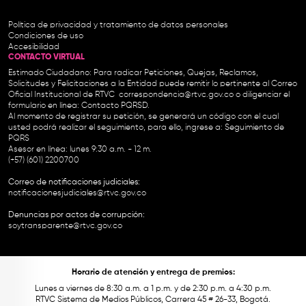
Política de privacidad y tratamiento de datos personales
Condiciones de uso
Accesibilidad
CONTACTO VIRTUAL
Estimado Ciudadano: Para radicar Peticiones, Quejas, Reclamos,
Solicitudes y Felicitaciones a la Entidad puede remitir lo pertinente al Correo
Oficial Institucional de RTVC
correspondencia@rtvc.gov.co
o diligenciar el
formulario en línea:
Contacto PQRSD.
Al momento de registrar su petición, se generará un código con el cual
usted podrá realizar el seguimiento, para ello, ingrese a:
Seguimiento de
PQRS
Asesor en línea: lunes 9:30 a.m. - 12 m.
(+57) (601) 2200700
Correo de notificaciones judiciales:
notificacionesjudiciales@rtvc.gov.co
Denuncias por actos de corrupción:
soytransparente@rtvc.gov.co
Horario de atención y entrega de premios:
Lunes a viernes de 8:30 a.m. a 1 p.m. y de 2:30 p.m. a 4:30 p.m.
RTVC Sistema de Medios Públicos, Carrera 45 # 26-33, Bogotá.