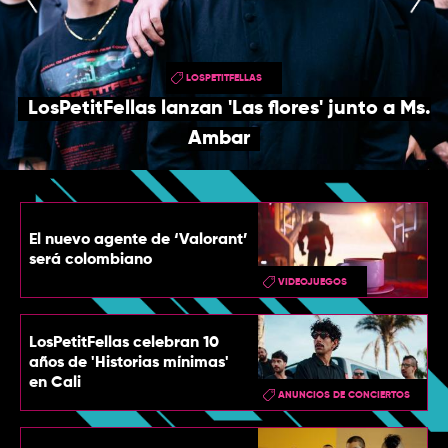
TOP
QUIÉNES SOMOS
LOSPETITFELLAS
CONTACTO
LosPetitFellas lanzan 'Las flores' junto a Ms.
Ambar
El nuevo agente de ‘Valorant’
será colombiano
VIDEOJUEGOS
LosPetitFellas celebran 10
años de 'Historias mínimas'
en Cali
ANUNCIOS DE CONCIERTOS