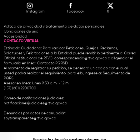
Instagram
Facebook
X
Política de privacidad y tratamiento de datos personales
Condiciones de uso
Accesibilidad
CONTACTO VIRTUAL
Estimado Ciudadano: Para radicar Peticiones, Quejas, Reclamos,
Solicitudes y Felicitaciones a la Entidad puede remitir lo pertinente al Correo
Oficial Institucional de RTVC
correspondencia@rtvc.gov.co
o diligenciar el
formulario en línea:
Contacto PQRSD.
Al momento de registrar su petición, se generará un código con el cual
usted podrá realizar el seguimiento, para ello, ingrese a:
Seguimiento de
PQRS
Asesor en línea: lunes 9:30 a.m. - 12 m.
(+57) (601) 2200700
Correo de notificaciones judiciales:
notificacionesjudiciales@rtvc.gov.co
Denuncias por actos de corrupción:
soytransparente@rtvc.gov.co
Horario de atención y entrega de premios: