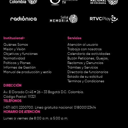
Institucional-
Servicios
Quiénes Somos
Atención al usuario
Misión y Visión
Trabaja con nosotros
Objetivos y funciones
Calendario de actividades
Normatividad
Buzón Peticiones, Quejas,
Políticas y Planes
Reclamos y Denuncias
Informes de Gestión
Trámites y Servicios
Manual de producción y estilo
Directorio de funcionarios
Estado de su solicitud
Términos y Condiciones
DIRECCIÓN
Av. El Dorado Cr.45 # 26 - 33 Bogotá D.C. Colombia.
Código Postal: 111321
TELÉFONOS
(+57) (601) 2200700. Línea gratuita nacional: 018000123414
HORARIO DE ATENCIÓN
Lunes a viernes de 8:00 a.m. a 5:00 p.m.