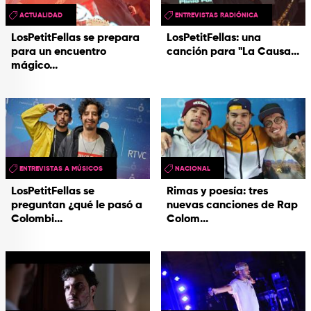
ACTUALIDAD
ENTREVISTAS RADIÓNICA
LosPetitFellas se prepara
LosPetitFellas: una
para un encuentro
canción para "La Causa...
mágico...
ENTREVISTAS A MÚSICOS
NACIONAL
LosPetitFellas se
Rimas y poesía: tres
preguntan ¿qué le pasó a
nuevas canciones de Rap
Colombi...
Colom...