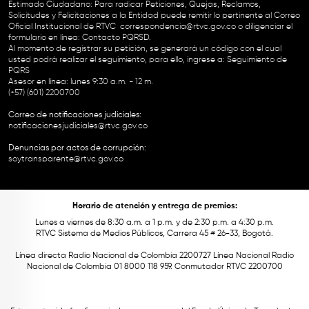
Estimado Ciudadano: Para radicar Peticiones, Quejas, Reclamos,
Solicitudes y Felicitaciones a la Entidad puede remitir lo pertinente al Correo
Oficial Institucional de RTVC
correspondencia@rtvc.gov.co
o diligenciar el
formulario en línea:
Contacto PQRSD.
Al momento de registrar su petición, se generará un código con el cual
usted podrá realizar el seguimiento, para ello, ingrese a:
Seguimiento de
PQRS
Asesor en línea: lunes 9:30 a.m. - 12 m.
(+57) (601) 2200700
Correo de notificaciones judiciales:
notificacionesjudiciales@rtvc.gov.co
Denuncias por actos de corrupción:
soytransparente@rtvc.gov.co
Horario de atención y entrega de premios:
Lunes a viernes de 8:30 a.m. a 1 p.m. y de 2:30 p.m. a 4:30 p.m.
RTVC Sistema de Medios Públicos, Carrera 45 # 26-33, Bogotá.
Línea directa Radio Nacional de Colombia 2200727 Línea Nacional Radio
Nacional de Colombia 01 8000 118 959. Conmutador RTVC 2200700