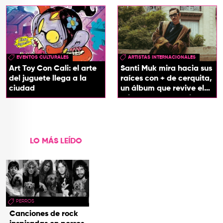
EVENTOS CULTURALES
ARTISTAS INTERNACIONALES
Art Toy Con Cali: el arte
Santi Muk mira hacia sus
del juguete llega a la
raíces con + de cerquita,
ciudad
un álbum que revive el
origen de sus canciones
LO MÁS LEÍDO
PERROS
Canciones de rock