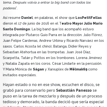
tema
.
Después volvía a entrar la big band con todos los
poderes
”.
Así resume
Daniel
, en palabras, el show que
LosPetitFellas
dieron el 17 de junio de 2016 en el T
eatro Mayor Julio Mario
Santo Domingo
. La big band que los acompañó estuvo
integrada por Plutarco Guio Parra en la dirección. Julio Flórez,
Juan Felipe Cardenas, Andrew Urbina y Ricardo Narváez en los
saxos. Carlos Acosta (el chino), Batanga, Didier Reyes y
Sebastian Atehortua en las trompetas. Juan José Díaz,
Scarpetta, Tatán y Pottos en los trombones. Lorena Jiménez
y Natalia Zapata en los coros. César Lindarte en la percusión.
Y Maria Mónica de
Ságan
y Xarxuplex de
Mëlmak69
como
invitados especiales.
Hayan estado o no en ese show, escuchen el disco, se
grabó para conservarlo pero
Sebastián Panesso
se
puso en la tarea de mezclarlo y después de un proceso
tedioso y demorado, la banda decició que sería especial