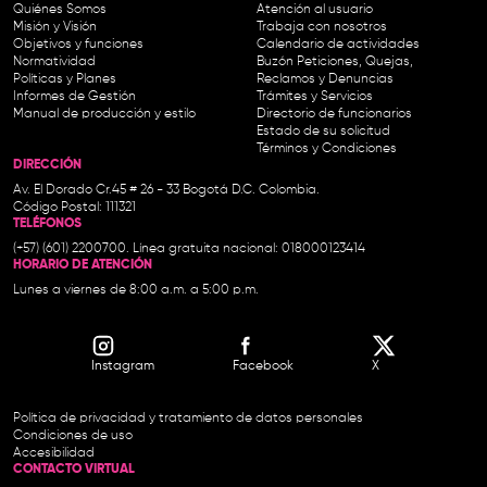
Quiénes Somos
Atención al usuario
Misión y Visión
Trabaja con nosotros
Objetivos y funciones
Calendario de actividades
Normatividad
Buzón Peticiones, Quejas,
Políticas y Planes
Reclamos y Denuncias
Informes de Gestión
Trámites y Servicios
Manual de producción y estilo
Directorio de funcionarios
Estado de su solicitud
Términos y Condiciones
DIRECCIÓN
Av. El Dorado Cr.45 # 26 - 33 Bogotá D.C. Colombia.
Código Postal: 111321
TELÉFONOS
(+57) (601) 2200700. Línea gratuita nacional: 018000123414
HORARIO DE ATENCIÓN
Lunes a viernes de 8:00 a.m. a 5:00 p.m.
Instagram
Facebook
X
Política de privacidad y tratamiento de datos personales
Condiciones de uso
Accesibilidad
CONTACTO VIRTUAL