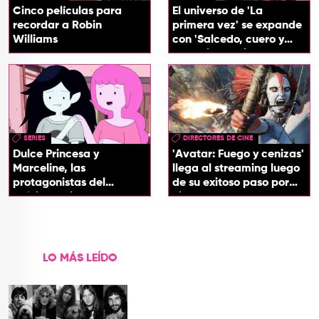
Cinco películas para
El universo de 'La
recordar a Robin
primera vez' se expande
Williams
con 'Salcedo, cuero y
boogaloo', spin off
SERIES
DIRECTORES DE CINE
Dulce Princesa y
'Avatar: Fuego y cenizas'
Marceline, las
llega al streaming luego
protagonistas del
de su exitoso paso por
próximo spin-off de 'Hora
cines
de Aventura'
LO MÁS LEÍDO