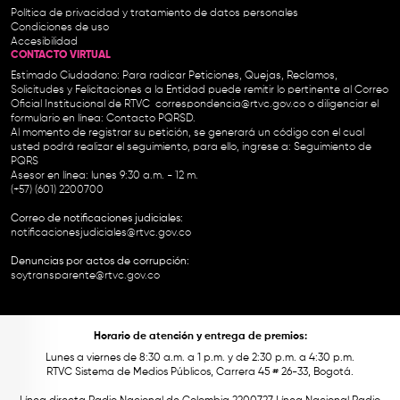
Política de privacidad y tratamiento de datos personales
Condiciones de uso
Accesibilidad
CONTACTO VIRTUAL
Estimado Ciudadano: Para radicar Peticiones, Quejas, Reclamos,
Solicitudes y Felicitaciones a la Entidad puede remitir lo pertinente al Correo
Oficial Institucional de RTVC
correspondencia@rtvc.gov.co
o diligenciar el
formulario en línea:
Contacto PQRSD.
Al momento de registrar su petición, se generará un código con el cual
usted podrá realizar el seguimiento, para ello, ingrese a:
Seguimiento de
PQRS
Asesor en línea: lunes 9:30 a.m. - 12 m.
(+57) (601) 2200700
Correo de notificaciones judiciales:
notificacionesjudiciales@rtvc.gov.co
Denuncias por actos de corrupción:
soytransparente@rtvc.gov.co
Horario de atención y entrega de premios:
Lunes a viernes de 8:30 a.m. a 1 p.m. y de 2:30 p.m. a 4:30 p.m.
RTVC Sistema de Medios Públicos, Carrera 45 # 26-33, Bogotá.