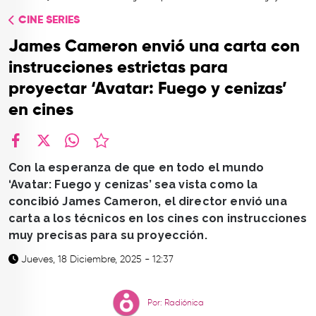
TOP
CINE SERIES
QUIÉNES SOMOS
James Cameron envió una carta con
CONTACTO
instrucciones estrictas para
proyectar ‘Avatar: Fuego y cenizas’
en cines
facebook
X
whatsapp
Con la esperanza de que en todo el mundo
‘Avatar: Fuego y cenizas’ sea vista como la
concibió James Cameron, el director envió una
carta a los técnicos en los cines con instrucciones
muy precisas para su proyección.
Jueves, 18 Diciembre, 2025 - 12:37
Por: Radiónica