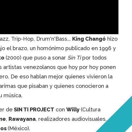
jazz, Trip-Hop, Drum'n'Bass...
King Changó
hizo
ajo el brazo, un homónimo publicado en 1996 y
to
(2000) que puso a sonar
Sin Ti
por todos
os artistas venezolanos que hoy por hoy ponen
tero. De eso hablan mejor quienes vivieron la
tarimas que pisaban y quienes conocieron a
u música.
ler de
SIN TI PROJECT
con
Willy
(Cultura
me
,
Rawayana
, realizadores audiovisuales,
ios
(México).