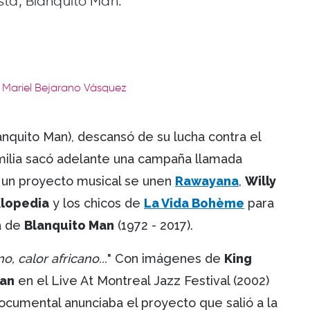
sta, Blanquito Man.
: Mariel Bejarano Vásquez
anquito Man), descansó de su lucha contra el
amilia sacó adelante una campaña llamada
 un proyecto musical se unen ​
Rawayana
,
Willy
lopedia
y los chicos de
La Vida Bohème
para
a de
Blanquito Man
(1972 - 2017).
, calor africano...
" Con imágenes de
King
Man
en el Live At Montreal Jazz Festival (2002)
ocumental anunciaba el proyecto que salió a la