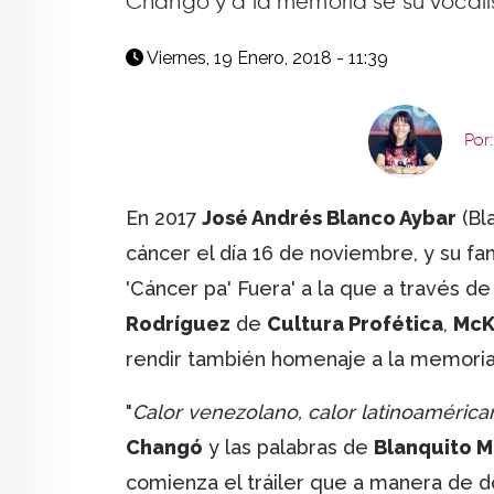
Changó y a la memoria se su vocali
Viernes, 19 Enero, 2018 - 11:39
Por
En 2017
José Andrés Blanco Aybar
(Bl
cáncer el día 16 de noviembre, y su f
'Cáncer pa' Fuera' a la que a través de
Rodríguez
de
Cultura Profética
,
McK
rendir también homenaje a la memori
"
Calor venezolano, calor latinoaméricano
Changó
y las palabras de
Blanquito 
comienza el tráiler que a manera de d