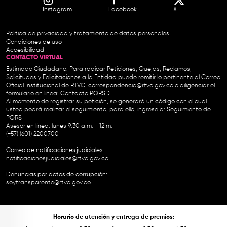
Instagram
Facebook
X
Política de privacidad y tratamiento de datos personales
Condiciones de uso
Accesibilidad
CONTACTO VIRTUAL
Estimado Ciudadano: Para radicar Peticiones, Quejas, Reclamos,
Solicitudes y Felicitaciones a la Entidad puede remitir lo pertinente al Correo
Oficial Institucional de RTVC
correspondencia@rtvc.gov.co
o diligenciar el
formulario en línea:
Contacto PQRSD.
Al momento de registrar su petición, se generará un código con el cual
usted podrá realizar el seguimiento, para ello, ingrese a:
Seguimiento de
PQRS
Asesor en línea: lunes 9:30 a.m. - 12 m.
(+57) (601) 2200700
Correo de notificaciones judiciales:
notificacionesjudiciales@rtvc.gov.co
Denuncias por actos de corrupción:
soytransparente@rtvc.gov.co
Horario de atención y entrega de premios: