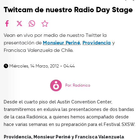
TOP
Twitcam de nuestro Radio Day Stage
QUIÉNES SOMOS
CONTACTO
facebook
X
whatsapp
Vean en vivo por medio de nuestro Twitter la
presentación de
Monsieur Periné
,
Providencia
y
Francisca Valenzuela de Chile.
Miércoles, 14 Marzo, 2012 - 04:44
Por: Radiónica
Desde el cuarto piso del Austin Convention Center,
transmitiremos en exlusiva las presentaciones de dos bandas
de la casa Radiónica, a quienes hemos acompañado desde
hace varias semanas en su preparación para el Festival SXSW.
Providencia, Monsieur Periné y Francisca Valenzuela