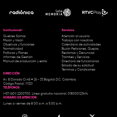
Institucional-
Servicios
Quiénes Somos
Atención al usuario
Misión y Visión
Trabaja con nosotros
Objetivos y funciones
Calendario de actividades
Normatividad
Buzón Peticiones, Quejas,
Políticas y Planes
Reclamos y Denuncias
Informes de Gestión
Trámites y Servicios
Manual de producción y estilo
Directorio de funcionarios
Estado de su solicitud
Términos y Condiciones
DIRECCIÓN
Av. El Dorado Cr.45 # 26 - 33 Bogotá D.C. Colombia.
Código Postal: 111321
TELÉFONOS
(+57) (601) 2200700. Línea gratuita nacional: 018000123414
HORARIO DE ATENCIÓN
Lunes a viernes de 8:00 a.m. a 5:00 p.m.