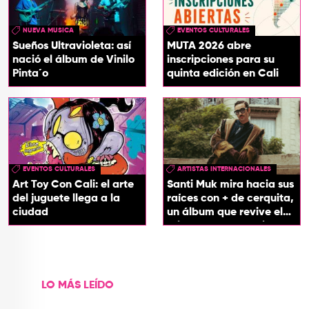
NUEVA MUSICA
EVENTOS CULTURALES
Sueños Ultravioleta: así
MUTA 2026 abre
nació el álbum de Vinilo
inscripciones para su
Pinta´o
quinta edición en Cali
EVENTOS CULTURALES
ARTISTAS INTERNACIONALES
Art Toy Con Cali: el arte
Santi Muk mira hacia sus
del juguete llega a la
raíces con + de cerquita,
ciudad
un álbum que revive el
origen de sus canciones
LO MÁS LEÍDO