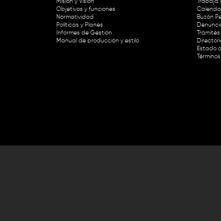
Misión y Visión
Trabaja 
Objetivos y funciones
Calendar
Normatividad
Buzón Pe
Políticas y Planes
Denunci
Informes de Gestión
Trámites 
Manual de producción y estilo
Director
Estado d
Términos
Lunes a viernes de 8:30 a.m. a 1 p
RTVC Sistema de Medios Públicos,
Este contenido fue financiado con