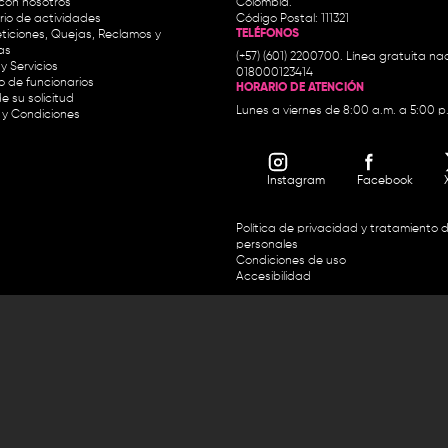
con nosotros
Colombia.
io de actividades
Código Postal: 111321
TELÉFONOS
ticiones, Quejas, Reclamos y
as
(+57) (601) 2200700. Línea gratuita nac
y Servicios
018000123414
io de funcionarios
HORARIO DE ATENCIÓN
e su solicitud
Lunes a viernes de 8:00 a.m. a 5:00 p
 y Condiciones
Instagram
Facebook
Política de privacidad y tratamiento 
personales
Condiciones de uso
Accesibilidad
Horario de atención y entrega de premios:
.m. y de 2:30 p.m. a 4:30 p.m.
Línea directa Radio Nacional de 
 Carrera 45 # 26-33, Bogotá.
Nacional de Colombia 01 8000
 recursos del Fondo Único de Tecnologías de la