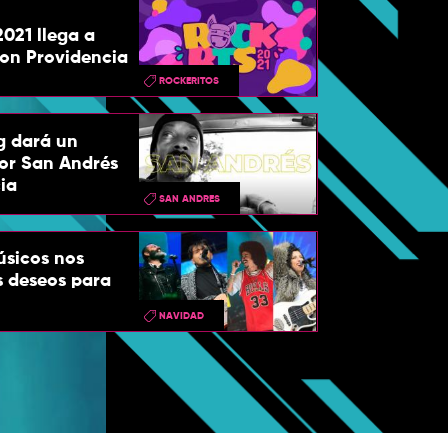
2021 llega a
con Providencia
ROCKERITOS
 dará un
or San Andrés
ia
SAN ANDRES
úsicos nos
s deseos para
NAVIDAD
Así fue el Dé