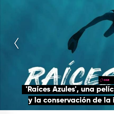
CINE
'Raíces Azules', una pelí
y la conservación de la 