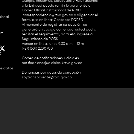
Quejas, Reclamos, Solicitudes y Felicitaciones
a la Entidad puede remitir lo pertinente al
Correo Oficial Institucional de RTVC
correspondencia@rtvc.gov.co
o diligenciar el
ional:
formulario en línea:
Contacto PQRSD.
Al momento de registrar su petición, se
generará un código con el cual usted podrá
.m.
realizar el seguimiento, para ello, ingrese a:
Seguimiento de PQRS
Asesor en línea: lunes 9:30 a.m. - 12 m.
(+57) (601) 2200700
X
Correo de notificaciones judiciales:
notificacionesjudiciales@rtvc.gov.co
de datos
Denuncias por actos de corrupción:
soytransparente@rtvc.gov.co
Colombia 2200727 Línea Nacional Radio
 118 959. Conmutador RTVC 2200700