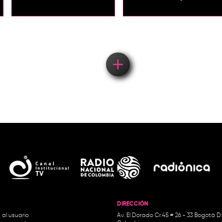
Load More
DIRECCIÓN
 al usuario
Av. El Dorado Cr.45 # 26 - 33 Bogotá D