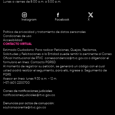
Lunes a viernes de 8:00 a.m. a 5:00 p.m.
Instagram
Facebook
X
Política de privacidad y tratamiento de datos personales
Condiciones de uso
Accesibilidad
CONTACTO VIRTUAL
Estimado Ciudadano: Para radicar Peticiones, Quejas, Reclamos,
Solicitudes y Felicitaciones a la Entidad puede remitir lo pertinente al Correo
Oficial Institucional de RTVC
correspondencia@rtvc.gov.co
o diligenciar el
formulario en línea:
Contacto PQRSD.
Al momento de registrar su petición, se generará un código con el cual
usted podrá realizar el seguimiento, para ello, ingrese a:
Seguimiento de
PQRS
Asesor en línea: lunes 9:30 a.m. - 12 m.
(+57) (601) 2200700
Correo de notificaciones judiciales:
notificacionesjudiciales@rtvc.gov.co
Denuncias por actos de corrupción:
soytransparente@rtvc.gov.co