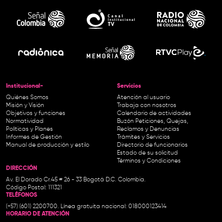
Institucional-
Servicios
Quiénes Somos
Atención al usuario
Misión y Visión
Trabaja con nosotros
Objetivos y funciones
Calendario de actividades
Normatividad
Buzón Peticiones, Quejas,
Políticas y Planes
Reclamos y Denuncias
Informes de Gestión
Trámites y Servicios
Manual de producción y estilo
Directorio de funcionarios
Estado de su solicitud
Términos y Condiciones
DIRECCIÓN
Av. El Dorado Cr.45 # 26 - 33 Bogotá D.C. Colombia.
Código Postal: 111321
TELÉFONOS
(+57) (601) 2200700. Línea gratuita nacional: 018000123414
HORARIO DE ATENCIÓN