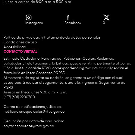
Lunes a viernes de 8:00 a.m. a 5:00 p.m.
Instagram
Facebook
X
Política de privacidad y tratamiento de datos personales
Condiciones de uso
Accesibilidad
CONTACTO VIRTUAL
Estimado Ciudadano: Para radicar Peticiones, Quejas, Reclamos,
Solicitudes y Felicitaciones a la Entidad puede remitir lo pertinente al Correo
Oficial Institucional de RTVC
correspondencia@rtvc.gov.co
o diligenciar el
formulario en línea:
Contacto PQRSD.
Al momento de registrar su petición, se generará un código con el cual
usted podrá realizar el seguimiento, para ello, ingrese a:
Seguimiento de
PQRS
Asesor en línea: lunes 9:30 a.m. - 12 m.
(+57) (601) 2200700
Correo de notificaciones judiciales:
notificacionesjudiciales@rtvc.gov.co
Denuncias por actos de corrupción:
soytransparente@rtvc.gov.co