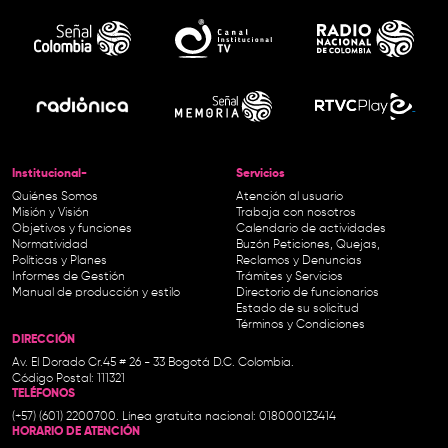
Institucional-
Servicios
Quiénes Somos
Atención al usuario
Misión y Visión
Trabaja con nosotros
Objetivos y funciones
Calendario de actividades
Normatividad
Buzón Peticiones, Quejas,
Políticas y Planes
Reclamos y Denuncias
Informes de Gestión
Trámites y Servicios
Manual de producción y estilo
Directorio de funcionarios
Estado de su solicitud
Términos y Condiciones
DIRECCIÓN
Av. El Dorado Cr.45 # 26 - 33 Bogotá D.C. Colombia.
Código Postal: 111321
TELÉFONOS
(+57) (601) 2200700. Línea gratuita nacional: 018000123414
HORARIO DE ATENCIÓN