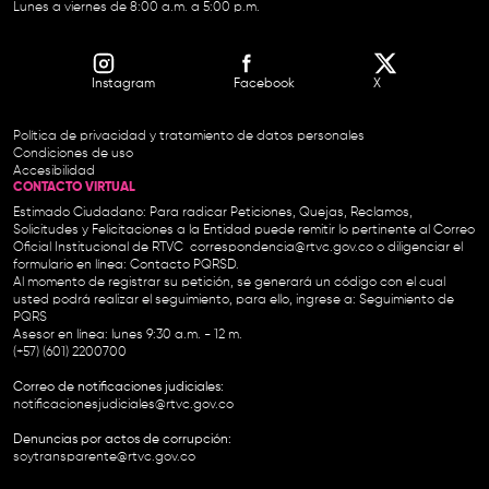
Lunes a viernes de 8:00 a.m. a 5:00 p.m.
Instagram
Facebook
X
Política de privacidad y tratamiento de datos personales
Condiciones de uso
Accesibilidad
CONTACTO VIRTUAL
Estimado Ciudadano: Para radicar Peticiones, Quejas, Reclamos,
Solicitudes y Felicitaciones a la Entidad puede remitir lo pertinente al Correo
Oficial Institucional de RTVC
correspondencia@rtvc.gov.co
o diligenciar el
formulario en línea:
Contacto PQRSD.
Al momento de registrar su petición, se generará un código con el cual
usted podrá realizar el seguimiento, para ello, ingrese a:
Seguimiento de
PQRS
Asesor en línea: lunes 9:30 a.m. - 12 m.
(+57) (601) 2200700
Correo de notificaciones judiciales:
notificacionesjudiciales@rtvc.gov.co
Denuncias por actos de corrupción:
soytransparente@rtvc.gov.co