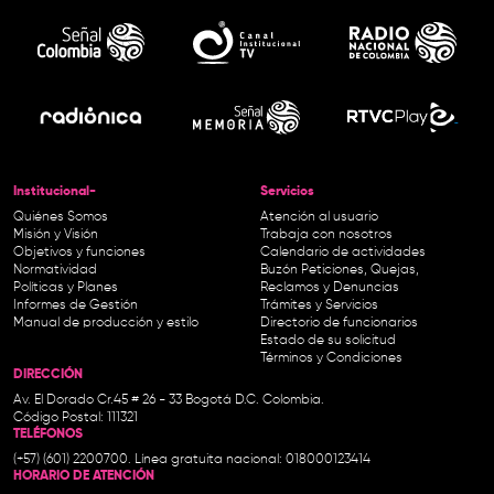
Institucional-
Servicios
Quiénes Somos
Atención al usuario
Misión y Visión
Trabaja con nosotros
Objetivos y funciones
Calendario de actividades
Normatividad
Buzón Peticiones, Quejas,
Políticas y Planes
Reclamos y Denuncias
Informes de Gestión
Trámites y Servicios
Manual de producción y estilo
Directorio de funcionarios
Estado de su solicitud
Términos y Condiciones
DIRECCIÓN
Av. El Dorado Cr.45 # 26 - 33 Bogotá D.C. Colombia.
Código Postal: 111321
TELÉFONOS
(+57) (601) 2200700. Línea gratuita nacional: 018000123414
HORARIO DE ATENCIÓN