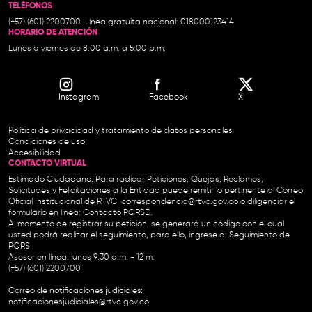
TELÉFONOS
(+57) (601) 2200700. Línea gratuita nacional: 018000123414
HORARIO DE ATENCIÓN
Lunes a viernes de 8:00 a.m. a 5:00 p.m.
Instagram
Facebook
X
Política de privacidad y tratamiento de datos personales
Condiciones de uso
Accesibilidad
CONTACTO VIRTUAL
Estimado Ciudadano: Para radicar Peticiones, Quejas, Reclamos,
Solicitudes y Felicitaciones a la Entidad puede remitir lo pertinente al Correo
Oficial Institucional de RTVC
correspondencia@rtvc.gov.co
o diligenciar el
formulario en línea:
Contacto PQRSD.
Al momento de registrar su petición, se generará un código con el cual
usted podrá realizar el seguimiento, para ello, ingrese a:
Seguimiento de
PQRS
Asesor en línea: lunes 9:30 a.m. - 12 m.
(+57) (601) 2200700
Correo de notificaciones judiciales:
notificacionesjudiciales@rtvc.gov.co