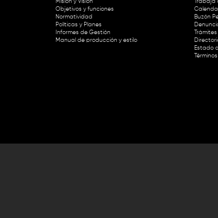
Misión y Visión
Trabaja 
Objetivos y funciones
Calendar
Normatividad
Buzón Pe
Políticas y Planes
Denunci
Informes de Gestión
Trámites 
Manual de producción y estilo
Director
Estado d
Términos
Lunes a viernes de 8:30 a.m. a 1 p
RTVC Sistema de Medios Públicos,
Este contenido fue financiado con