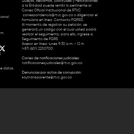
Quejas, Reclamos, Solicitudes y Felicitaciones
a la Entidad puede remitir lo pertinente al
Correo Oficial Institucional de RTVC
correspondencia@rtvc.gov.co
o diligenciar el
ional:
formulario en línea:
Contacto PQRSD.
Al momento de registrar su petición, se
generará un código con el cual usted podrá
.m.
realizar el seguimiento, para ello, ingrese a:
Seguimiento de PQRS
Asesor en línea: lunes 9:30 a.m. - 12 m.
(+57) (601) 2200700
X
Correo de notificaciones judiciales:
notificacionesjudiciales@rtvc.gov.co
de datos
Denuncias por actos de corrupción:
soytransparente@rtvc.gov.co
Colombia 2200727 Línea Nacional Radio
 118 959. Conmutador RTVC 2200700