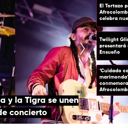
El Tortazo p
Afrocolomb
celebra nue
Twilight Gl
presentará 
Ensueño
‘Cuidado co
marimonda’
conmemorar 
Afrocolomb
ia y la Tigra se unen
e concierto