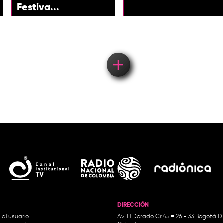
Festiva...
Load More
DIRECCIÓN
 al usuario
Av. El Dorado Cr.45 # 26 - 33 Bogotá D