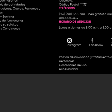
con nosotros
Colombia.
io de actividades
Código Postal: 111321
TELÉFONOS
ticiones, Quejas, Reclamos y
as
(+57) (601) 2200700. Línea gratuita nac
y Servicios
018000123414
io de funcionarios
HORARIO DE ATENCIÓN
e su solicitud
Lunes a viernes de 8:00 a.m. a 5:00 p
 y Condiciones
Instagram
Facebook
Política de privacidad y tratamiento 
personales
Condiciones de uso
Accesibilidad
Horario de atención y entrega de premios:
.m. y de 2:30 p.m. a 4:30 p.m.
Línea directa Radio Nacional de 
 Carrera 45 # 26-33, Bogotá.
Nacional de Colombia 01 8000
 recursos del Fondo Único de Tecnologías de la