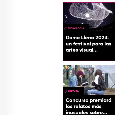
TECNOLOGÍA
Domo Lleno 2023:
un festival para las
artes visual...
LECTURA
Concurso premiará
los relatos más
inusuales sobre...