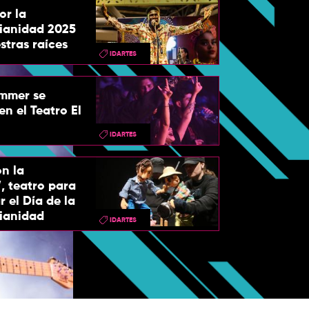
or la
ianidad 2025
stras raíces
IDARTES
immer se
en el Teatro El
IDARTES
n la
, teatro para
el Día de la
ianidad
IDARTES
'Rock al Parqu
pr