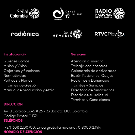
Institucional-
Servicios
Quiénes Somos
Atención al usuario
Misión y Visión
Trabaja con nosotros
Objetivos y funciones
Calendario de actividades
Normatividad
Buzón Peticiones, Quejas,
Políticas y Planes
Reclamos y Denuncias
Informes de Gestión
Trámites y Servicios
Manual de producción y estilo
Directorio de funcionarios
Estado de su solicitud
Términos y Condiciones
DIRECCIÓN
Av. El Dorado Cr.45 # 26 - 33 Bogotá D.C. Colombia.
Código Postal: 111321
TELÉFONOS
(+57) (601) 2200700. Línea gratuita nacional: 018000123414
HORARIO DE ATENCIÓN