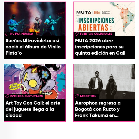
NUEVA MUSICA
EVENTOS CULTURALES
Sueños Ultravioleta: así
MUTA 2026 abre
nació el álbum de Vinilo
inscripciones para su
Pinta´o
quinta edición en Cali
EVENTOS CULTURALES
AEROPHON
Art Toy Con Cali: el arte
Aerophon regresa a
del juguete llega a la
Bogotá con Ruzto y
ciudad
Frank Takuma en
concierto