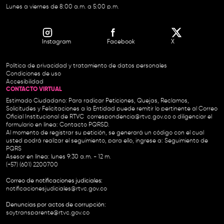
Lunes a viernes de 8:00 a.m. a 5:00 p.m.
Instagram
Facebook
X
Política de privacidad y tratamiento de datos personales
Condiciones de uso
Accesibilidad
CONTACTO VIRTUAL
Estimado Ciudadano: Para radicar Peticiones, Quejas, Reclamos,
Solicitudes y Felicitaciones a la Entidad puede remitir lo pertinente al Correo
Oficial Institucional de RTVC
correspondencia@rtvc.gov.co
o diligenciar el
formulario en línea:
Contacto PQRSD.
Al momento de registrar su petición, se generará un código con el cual
usted podrá realizar el seguimiento, para ello, ingrese a:
Seguimiento de
PQRS
Asesor en línea: lunes 9:30 a.m. - 12 m.
(+57) (601) 2200700
Correo de notificaciones judiciales:
notificacionesjudiciales@rtvc.gov.co
Denuncias por actos de corrupción:
soytransparente@rtvc.gov.co