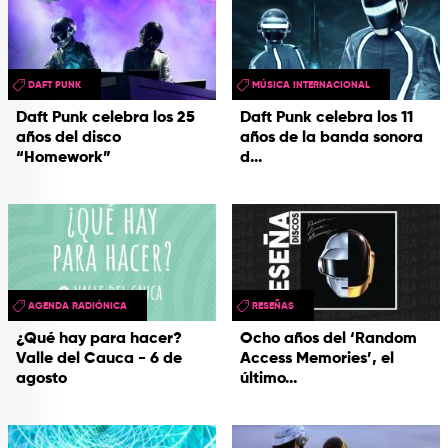
DAFT PUNK
MÚSICA INTERNACIONAL
Daft Punk celebra los 25
Daft Punk celebra los 11
años del disco
años de la banda sonora
“Homework”
d...
AGENDA RADIÓNICA
RESEÑAS
¿Qué hay para hacer?
Ocho años del ‘Random
Valle del Cauca - 6 de
Access Memories’, el
agosto
último...