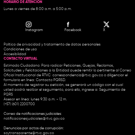
HORARIO DE ATENCIÓN
Lunes a viernes de 8:00 a.m. a 5:00 p.m.
Instagram
Facebook
X
Política de privacidad y tratamiento de datos personales
Condiciones de uso
Accesibilidad
CONTACTO VIRTUAL
Estimado Ciudadano: Para radicar Peticiones, Quejas, Reclamos,
Solicitudes y Felicitaciones a la Entidad puede remitir lo pertinente al Correo
Oficial Institucional de RTVC
correspondencia@rtvc.gov.co
o diligenciar el
formulario en línea:
Contacto PQRSD.
Al momento de registrar su petición, se generará un código con el cual
usted podrá realizar el seguimiento, para ello, ingrese a:
Seguimiento de
PQRS
Asesor en línea: lunes 9:30 a.m. - 12 m.
(+57) (601) 2200700
Correo de notificaciones judiciales:
notificacionesjudiciales@rtvc.gov.co
Denuncias por actos de corrupción:
soytransparente@rtvc.gov.co