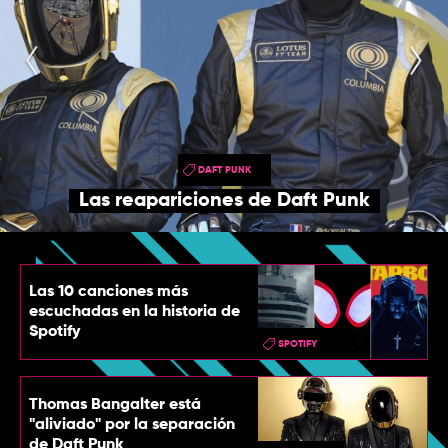
TOP
QUIÉNES SOMOS
CONTACTO
DAFT PUNK
Las reapariciones de Daft Punk
Las 10 canciones más
escuchadas en la historia de
Spotify
SPOTIFY
Thomas Bangalter está
"aliviado" por la separación
de Daft Punk