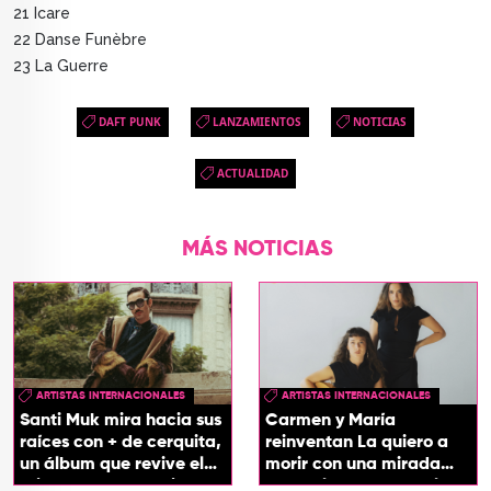
21 Icare
22 Danse Funèbre
23 La Guerre
DAFT PUNK
LANZAMIENTOS
NOTICIAS
ACTUALIDAD
MÁS NOTICIAS
ARTISTAS INTERNACIONALES
ARTISTAS INTERNACIONALES
Santi Muk mira hacia sus
Carmen y María
raíces con + de cerquita,
reinventan La quiero a
un álbum que revive el
morir con una mirada
origen de sus canciones
entre el flamenco y el