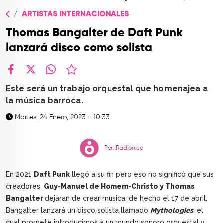
TOP
ARTISTAS INTERNACIONALES
QUIÉNES SOMOS
Thomas Bangalter de Daft Punk
CONTACTO
lanzará disco como solista
facebook
X
whatsapp
Este será un trabajo orquestal que homenajea a
la música barroca.
Martes, 24 Enero, 2023 - 10:33
Por: Radiónica
En 2021
Daft Punk
llegó a su fin pero eso no significó que sus
creadores,
Guy-Manuel de Homem-Christo y Thomas
Bangalter
dejaran de crear música, de hecho el 17 de abril,
Bangalter lanzará un disco solista llamado
Mythologies
, el
cual promete introducirnos a un mundo sonoro orquestal y