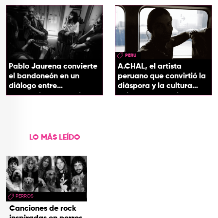
soul
PERU
Pablo Jaurena convierte
A.CHAL, el artista
el bandoneón en un
peruano que convirtió la
diálogo entre
diáspora y la cultura
generaciones con el
chicha en su sonido
videoclip de Un dios
hecho cenizas
LO MÁS LEÍDO
PERROS
Canciones de rock