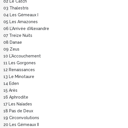
02 Le Catch
03 Thalestris
04 Les Gémeaux I
05 Les Amazones
06 L’Arrivée d’Alexandre
07 Treize Nuits
08 Danae
09 Zeus
10 L’Accouchement
11 Les Gorgones
12 Renaissances
13 Le Minotaure
14 Eden
15 Arès
16 Aphrodite
17 Les Naïades
18 Pas de Deux
19 Circonvolutions
20 Les Gémeaux II