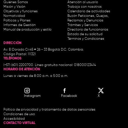
Quiénes Somos
Atención al usuario
Misión y Visión
Trabaja con nosotros
Objetivos y funciones
Calendario de actividades
Normatividad
Buzón Peticiones, Quejas,
Políticas y Planes
Reclamos y Denuncias
Informes de Gestión
Trámites y Servicios
Manual de producción y estilo
Directorio de funcionarios
Estado de su solicitud
Términos y Condiciones
DIRECCIÓN
Av. El Dorado Cr.45 # 26 - 33 Bogotá D.C. Colombia.
Código Postal: 111321
TELÉFONOS
(+57) (601) 2200700. Línea gratuita nacional: 018000123414
HORARIO DE ATENCIÓN
Lunes a viernes de 8:00 a.m. a 5:00 p.m.
Instagram
Facebook
X
Política de privacidad y tratamiento de datos personales
Condiciones de uso
Accesibilidad
CONTACTO VIRTUAL