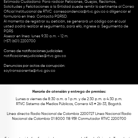
Estimado Ciudadano: Para radicar Peticiones, Quejas, Reclamos,
Solicitudes y Felicitaciones a la Entidad puede remitir lo pertinente al Correo
Oficial Institucional de RTVC
correspondencia@rtvc.gov.co
o diligenciar el
formulario en línea:
Contacto PQRSD.
Al momento de registrar su petición, se generará un código con el cual
usted podrá realizar el seguimiento, para ello, ingrese a:
Seguimiento de
PQRS
Asesor en línea: lunes 9:30 a.m. - 12 m.
(+57) (601) 2200700
Correo de notificaciones judiciales:
notificacionesjudiciales@rtvc.gov.co
Denuncias por actos de corrupción:
soytransparente@rtvc.gov.co
Horario de atención y entrega de premios:
Lunes a viernes de 8:30 a.m. a 1 p.m. y de 2:30 p.m. a 4:30 p.m.
RTVC Sistema de Medios Públicos, Carrera 45 # 26-33, Bogotá.
Línea directa Radio Nacional de Colombia 2200727 Línea Nacional Radio
Nacional de Colombia 01 8000 118 959. Conmutador RTVC 2200700