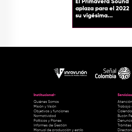
El Primavera Sound
aplaza para el 2022
su vigésima...
Institucional-
Servicios
Quiénes Somos
Atención
Misión y Visión
Trabaja 
Objetivos y funciones
Calendar
Normatividad
Buzón Pe
Políticas y Planes
Denunci
Informes de Gestión
Trámites 
Manual de producción y estilo
Director