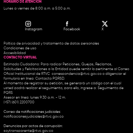
HORARIO DE ATENCIÓN
Lunes a viernes de 8:00 a.m. a 5:00 p.m.
Instagram
Facebook
X
Política de privacidad y tratamiento de datos personales
Condiciones de uso
Accesibilidad
CONTACTO VIRTUAL
Estimado Ciudadano: Para radicar Peticiones, Quejas, Reclamos,
Solicitudes y Felicitaciones a la Entidad puede remitir lo pertinente al Correo
Oficial Institucional de RTVC
correspondencia@rtvc.gov.co
o diligenciar el
formulario en línea:
Contacto PQRSD.
Al momento de registrar su petición, se generará un código con el cual
usted podrá realizar el seguimiento, para ello, ingrese a:
Seguimiento de
PQRS
Asesor en línea: lunes 9:30 a.m. - 12 m.
(+57) (601) 2200700
Correo de notificaciones judiciales:
notificacionesjudiciales@rtvc.gov.co
Denuncias por actos de corrupción:
soytransparente@rtvc.gov.co