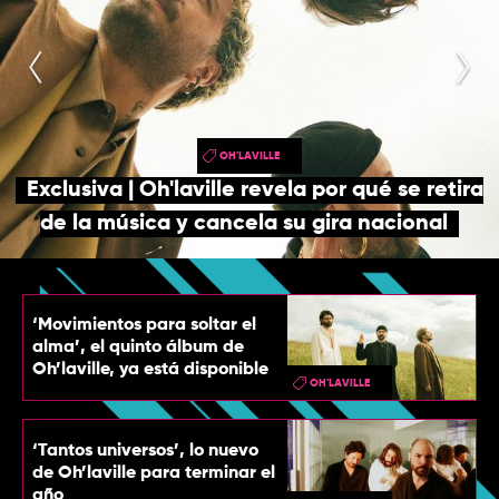
TOP
QUIÉNES SOMOS
CONTACTO
OH'LAVILLE
Exclusiva | Oh'laville revela por qué se retira
de la música y cancela su gira nacional
‘Movimientos para soltar el
alma’, el quinto álbum de
Oh’laville, ya está disponible
OH'LAVILLE
‘Tantos universos’, lo nuevo
de Oh’laville para terminar el
año