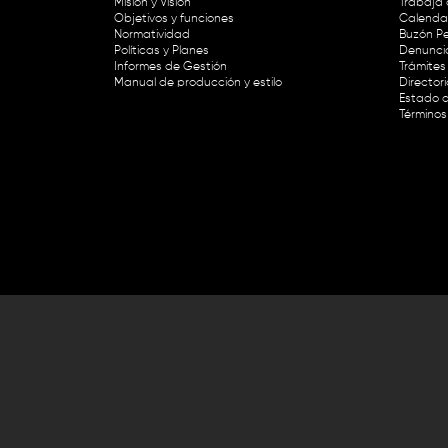
Misión y Visión
Trabaja 
Objetivos y funciones
Calendar
Normatividad
Buzón Pe
Políticas y Planes
Denunci
Informes de Gestión
Trámites 
Manual de producción y estilo
Director
Estado d
Términos
Lunes a viernes de 8:30 a.m. a 1 p
RTVC Sistema de Medios Públicos,
Este contenido fue financiado con