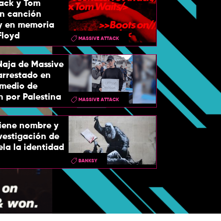
tack y Tom
an canción
 y en memoria
Floyd
MASSIVE ATTACK
Naja de Massive
arrestado en
 medio de
n por Palestina
MASSIVE ATTACK
tiene nombre y
nvestigación de
ela la identidad
La tensión en
BANKSY
Spotify ¿qué e
anual 