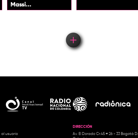
Massi...
Load More
DIRECCIÓN
 al usuario
Av. El Dorado Cr.45 # 26 - 33 Bogotá D