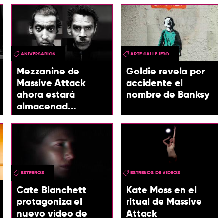
ANIVERSARIOS
ARTE CALLEJERO
Mezzanine de
Goldie revela por
Massive Attack
accidente el
ahora estará
nombre de Banksy
almacenad...
ESTRENOS
ESTRENOS DE VIDEOS
Cate Blanchett
Kate Moss en el
protagoniza el
ritual de Massive
nuevo vídeo de
Attack