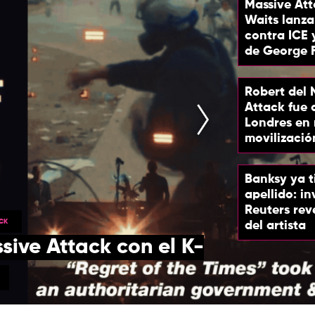
Massive At
Waits lanz
contra ICE
de George 
Robert del 
Attack fue 
Londres en
movilizació
Banksy ya 
apellido: i
Reuters rev
CK
del artista
sive Attack con el K-