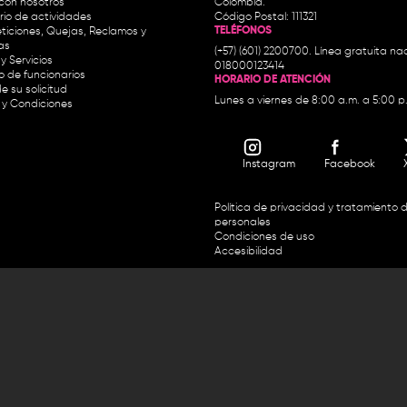
con nosotros
Colombia.
io de actividades
Código Postal: 111321
TELÉFONOS
ticiones, Quejas, Reclamos y
as
(+57) (601) 2200700. Línea gratuita nac
y Servicios
018000123414
io de funcionarios
HORARIO DE ATENCIÓN
e su solicitud
Lunes a viernes de 8:00 a.m. a 5:00 p
 y Condiciones
Instagram
Facebook
Política de privacidad y tratamiento 
personales
Condiciones de uso
Accesibilidad
Horario de atención y entrega de premios:
.m. y de 2:30 p.m. a 4:30 p.m.
Línea directa Radio Nacional de 
 Carrera 45 # 26-33, Bogotá.
Nacional de Colombia 01 8000
 recursos del Fondo Único de Tecnologías de la