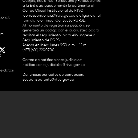
Quejas, Reclamos, Solicitudes y Felicitaciones
a la Entidad puede remitir lo pertinente al
Correo Oficial Institucional de RTVC
correspondencia@rtvc.gov.co
o diligenciar el
ional:
formulario en línea:
Contacto PQRSD.
Al momento de registrar su petición, se
generará un código con el cual usted podrá
.m.
realizar el seguimiento, para ello, ingrese a:
Seguimiento de PQRS
Asesor en línea: lunes 9:30 a.m. - 12 m.
(+57) (601) 2200700
X
Correo de notificaciones judiciales:
notificacionesjudiciales@rtvc.gov.co
de datos
Denuncias por actos de corrupción:
soytransparente@rtvc.gov.co
Colombia 2200727 Línea Nacional Radio
 118 959. Conmutador RTVC 2200700