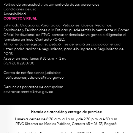
Política de privacidad y tratamiento de datos personales
Condiciones de uso
Accesibilidad
CONTACTO VIRTUAL
Estimado Ciudadano: Para radicar Peticiones, Quejas, Reclamos,
Solicitudes y Felicitaciones a la Entidad puede remitir lo pertinente al Correo
Oficial Institucional de RTVC
correspondencia@rtvc.gov.co
o diligenciar el
formulario en línea:
Contacto PQRSD.
Al momento de registrar su petición, se generará un código con el cual
usted podrá realizar el seguimiento, para ello, ingrese a:
Seguimiento de
PQRS
Asesor en línea: lunes 9:30 a.m. - 12 m.
(+57) (601) 2200700
Correo de notificaciones judiciales:
notificacionesjudiciales@rtvc.gov.co
Denuncias por actos de corrupción:
soytransparente@rtvc.gov.co
Horario de atención y entrega de premios:
Lunes a viernes de 8:30 a.m. a 1 p.m. y de 2:30 p.m. a 4:30 p.m.
RTVC Sistema de Medios Públicos, Carrera 45 # 26-33, Bogotá.