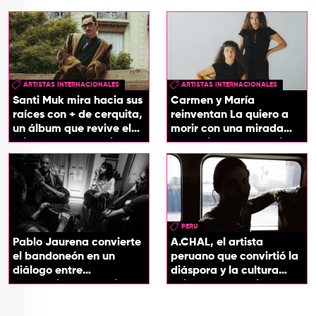
ARTISTAS INTERNACIONALES
ARTISTAS INTERNACIONALES
Santi Muk mira hacia sus
Carmen y María
raíces con + de cerquita,
reinventan La quiero a
un álbum que revive el
morir con una mirada
origen de sus canciones
entre el flamenco y el
soul
PERU
Pablo Jaurena convierte
A.CHAL, el artista
el bandoneón en un
peruano que convirtió la
diálogo entre
diáspora y la cultura
generaciones con el
chicha en su sonido
videoclip de Un dios
hecho cenizas