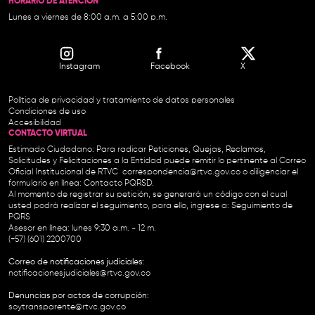
HORARIO DE ATENCIÓN
Lunes a viernes de 8:00 a.m. a 5:00 p.m.
Instagram
Facebook
X
Política de privacidad y tratamiento de datos personales
Condiciones de uso
Accesibilidad
CONTACTO VIRTUAL
Estimado Ciudadano: Para radicar Peticiones, Quejas, Reclamos,
Solicitudes y Felicitaciones a la Entidad puede remitir lo pertinente al Correo
Oficial Institucional de RTVC
correspondencia@rtvc.gov.co
o diligenciar el
formulario en línea:
Contacto PQRSD.
Al momento de registrar su petición, se generará un código con el cual
usted podrá realizar el seguimiento, para ello, ingrese a:
Seguimiento de
PQRS
Asesor en línea: lunes 9:30 a.m. - 12 m.
(+57) (601) 2200700
Correo de notificaciones judiciales:
notificacionesjudiciales@rtvc.gov.co
Denuncias por actos de corrupción:
soytransparente@rtvc.gov.co