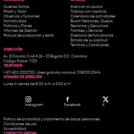
Institucional-
Servicios
Quiénes Somos
Atención al usuario
Misión y Visión
Trabaja con nosotros
Objetivos y funciones
Calendario de actividades
Normatividad
Buzón Peticiones, Quejas,
Políticas y Planes
Reclamos y Denuncias
Informes de Gestión
Trámites y Servicios
Manual de producción y estilo
Directorio de funcionarios
Estado de su solicitud
Términos y Condiciones
DIRECCIÓN
Av. El Dorado Cr.45 # 26 - 33 Bogotá D.C. Colombia.
Código Postal: 111321
TELÉFONOS
(+57) (601) 2200700. Línea gratuita nacional: 018000123414
HORARIO DE ATENCIÓN
Lunes a viernes de 8:00 a.m. a 5:00 p.m.
Instagram
Facebook
X
Política de privacidad y tratamiento de datos personales
Condiciones de uso
Accesibilidad
CONTACTO VIRTUAL