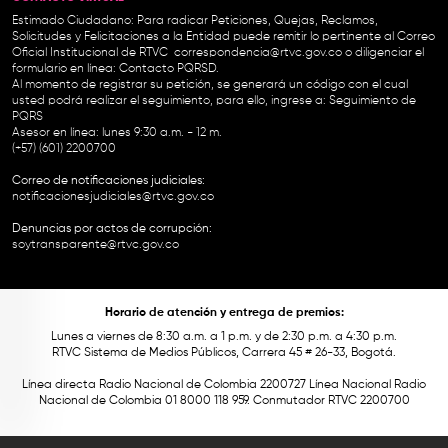
Estimado Ciudadano: Para radicar Peticiones, Quejas, Reclamos,
Solicitudes y Felicitaciones a la Entidad puede remitir lo pertinente al Correo
Oficial Institucional de RTVC
correspondencia@rtvc.gov.co
o diligenciar el
formulario en línea:
Contacto PQRSD.
Al momento de registrar su petición, se generará un código con el cual
usted podrá realizar el seguimiento, para ello, ingrese a:
Seguimiento de
PQRS
Asesor en línea: lunes 9:30 a.m. - 12 m.
(+57) (601) 2200700
Correo de notificaciones judiciales:
notificacionesjudiciales@rtvc.gov.co
Denuncias por actos de corrupción:
soytransparente@rtvc.gov.co
Horario de atención y entrega de premios:
Lunes a viernes de 8:30 a.m. a 1 p.m. y de 2:30 p.m. a 4:30 p.m.
RTVC Sistema de Medios Públicos, Carrera 45 # 26-33, Bogotá.
Línea directa Radio Nacional de Colombia 2200727 Línea Nacional Radio
Nacional de Colombia 01 8000 118 959. Conmutador RTVC 2200700