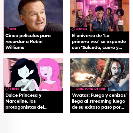
CINE
NETFLIX
Cinco películas para
El universo de 'La
recordar a Robin
primera vez' se expande
Williams
con 'Salcedo, cuero y
boogaloo', spin off
SERIES
DIRECTORES DE CINE
Dulce Princesa y
'Avatar: Fuego y cenizas'
Marceline, las
llega al streaming luego
protagonistas del
de su exitoso paso por
próximo spin-off de 'Hora
cines
de Aventura'