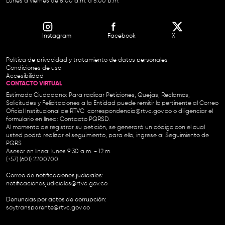
Lunes a viernes de 8:00 a.m. a 5:00 p.m.
Instagram
Facebook
X
Política de privacidad y tratamiento de datos personales
Condiciones de uso
Accesibilidad
CONTACTO VIRTUAL
Estimado Ciudadano: Para radicar Peticiones, Quejas, Reclamos,
Solicitudes y Felicitaciones a la Entidad puede remitir lo pertinente al Correo
Oficial Institucional de RTVC
correspondencia@rtvc.gov.co
o diligenciar el
formulario en línea:
Contacto PQRSD.
Al momento de registrar su petición, se generará un código con el cual
usted podrá realizar el seguimiento, para ello, ingrese a:
Seguimiento de
PQRS
Asesor en línea: lunes 9:30 a.m. - 12 m.
(+57) (601) 2200700
Correo de notificaciones judiciales:
notificacionesjudiciales@rtvc.gov.co
Denuncias por actos de corrupción:
soytransparente@rtvc.gov.co