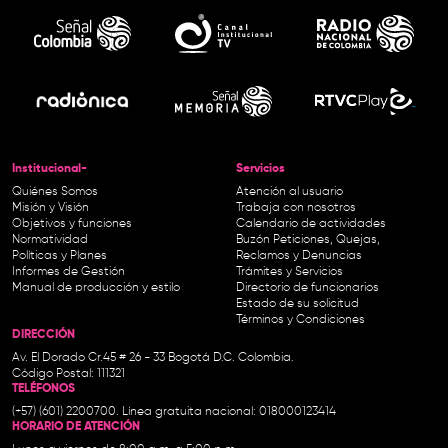
Institucional-
Servicios
Quiénes Somos
Atención al usuario
Misión y Visión
Trabaja con nosotros
Objetivos y funciones
Calendario de actividades
Normatividad
Buzón Peticiones, Quejas,
Políticas y Planes
Reclamos y Denuncias
Informes de Gestión
Trámites y Servicios
Manual de producción y estilo
Directorio de funcionarios
Estado de su solicitud
Términos y Condiciones
DIRECCIÓN
Av. El Dorado Cr.45 # 26 - 33 Bogotá D.C. Colombia.
Código Postal: 111321
TELÉFONOS
(+57) (601) 2200700. Línea gratuita nacional: 018000123414
HORARIO DE ATENCIÓN