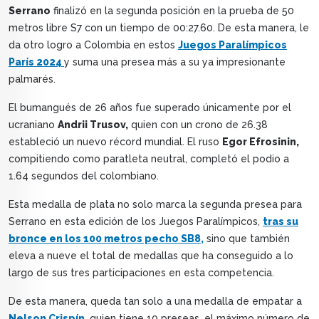
Serrano
finalizó en la segunda posición en la prueba de 50
metros libre S7 con un tiempo de 00:27.60. De esta manera, le
da otro logro a Colombia en estos
Juegos Paralímpicos
París 2024
y suma una presea más a su ya impresionante
palmarés.
El bumangués de 26 años fue superado únicamente por el
ucraniano
Andrii Trusov,
quien con un crono de 26.38
estableció un nuevo récord mundial. El ruso
Egor Efrosinin,
compitiendo como paratleta neutral, completó el podio a
1.64 segundos del colombiano.
Esta medalla de plata no solo marca la segunda presea para
Serrano en esta edición de los Juegos Paralímpicos,
tras su
bronce en los 100 metros pecho SB8,
sino que también
eleva a nueve el total de medallas que ha conseguido a lo
largo de sus tres participaciones en esta competencia.
De esta manera, queda tan solo a una medalla de empatar a
Nelson Crispín
, quien tiene 10 preseas, el máximo número de