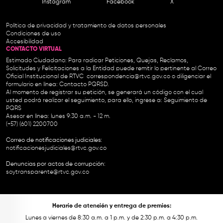
Instagram
Facebook
X
Política de privacidad y tratamiento de datos personales
Condiciones de uso
Accesibilidad
CONTACTO VIRTUAL
Estimado Ciudadano: Para radicar Peticiones, Quejas, Reclamos,
Solicitudes y Felicitaciones a la Entidad puede remitir lo pertinente al Correo
Oficial Institucional de RTVC
correspondencia@rtvc.gov.co
o diligenciar el
formulario en línea:
Contacto PQRSD.
Al momento de registrar su petición, se generará un código con el cual
usted podrá realizar el seguimiento, para ello, ingrese a:
Seguimiento de
PQRS
Asesor en línea: lunes 9:30 a.m. - 12 m.
(+57) (601) 2200700
Correo de notificaciones judiciales:
notificacionesjudiciales@rtvc.gov.co
Denuncias por actos de corrupción:
soytransparente@rtvc.gov.co
Horario de atención y entrega de premios:
Lunes a viernes de 8:30 a.m. a 1 p.m. y de 2:30 p.m. a 4:30 p.m.