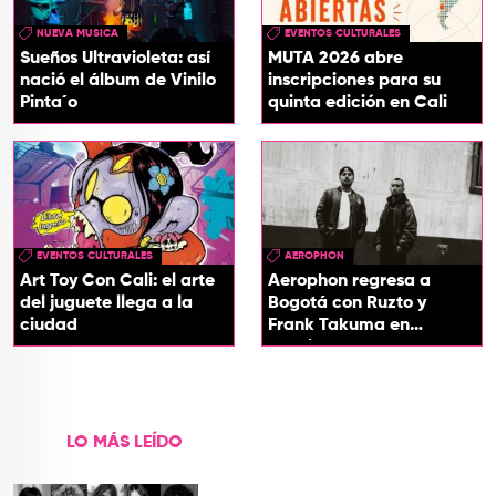
NUEVA MUSICA
EVENTOS CULTURALES
Sueños Ultravioleta: así
MUTA 2026 abre
nació el álbum de Vinilo
inscripciones para su
Pinta´o
quinta edición en Cali
EVENTOS CULTURALES
AEROPHON
Art Toy Con Cali: el arte
Aerophon regresa a
del juguete llega a la
Bogotá con Ruzto y
ciudad
Frank Takuma en
concierto
LO MÁS LEÍDO