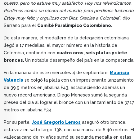
puesto, pero no estuve muy satisfecho. Hoy nos reivindicamos.
Perdimos contra un récord del mundo, pero perdimos luchando.
Estoy muy feliz y orgulloso con Dios. Gracias a Colombia
”, dijo
Serrano para el
Comité Paralímpico Colombiano.
De esta manera, el medallero de la delegación colombiana
llegó a 17 medallas, el mayor número en la historia de
Colombia, contando con
cuatro oros, seis platas y siete
bronces.
Un notable desempeño del país en la competencia.
En la mañana de este miércoles 4 de septiembre,
Mauricio
Valencia
se colgó la plata con un impresionante lanzamiento
de 39.9 metros en jabalina F43, estableciendo además un
nuevo récord americano. Diego Meneses sumó la segunda
presea del día al lograr el bronce con un lanzamiento de 37.17
metros en jabalina F34.
Por su parte,
José Gregorio Lemos
aseguró otro bronce,
esta vez en salto largo T38, con una marca de 6.40 metros. El
vallecaucano de 33 años sumó su segunda medalla en estas