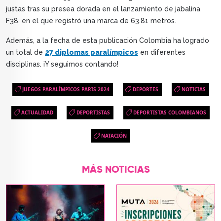
justas tras su presea dorada en el lanzamiento de jabalina
F38, en el que registró una marca de 63.81 metros.
Además, a la fecha de esta publicación Colombia ha logrado
un total de
27 diplomas paralímpicos
en diferentes
disciplinas. ¡Y seguimos contando!
JUEGOS PARALÍMPICOS PARIS 2024
DEPORTES
NOTICIAS
ACTUALIDAD
DEPORTISTAS
DEPORTISTAS COLOMBIANOS
NATACIÓN
MÁS NOTICIAS