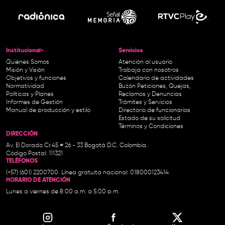
Institucional-
Servicios
Quiénes Somos
Atención al usuario
Misión y Visión
Trabaja con nosotros
Objetivos y funciones
Calendario de actividades
Normatividad
Buzón Peticiones, Quejas,
Políticas y Planes
Reclamos y Denuncias
Informes de Gestión
Trámites y Servicios
Manual de producción y estilo
Directorio de funcionarios
Estado de su solicitud
Términos y Condiciones
DIRECCIÓN
Av. El Dorado Cr.45 # 26 - 33 Bogotá D.C. Colombia.
Código Postal: 111321
TELÉFONOS
(+57) (601) 2200700. Línea gratuita nacional: 018000123414
HORARIO DE ATENCIÓN
Lunes a viernes de 8:00 a.m. a 5:00 p.m.