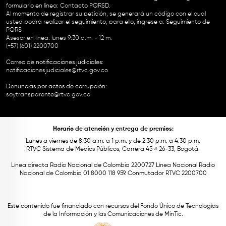
formulario en línea:
Contacto PQRSD.
Al momento de registrar su petición, se generará un código con el cual
usted podrá realizar el seguimiento, para ello, ingrese a:
Seguimiento de
PQRS
Asesor en línea: lunes 9:30 a.m. - 12 m.
(+57) (601) 2200700
Correo de notificaciones judiciales:
notificacionesjudiciales@rtvc.gov.co
Denuncias por actos de corrupción:
soytransparente@rtvc.gov.co
Horario de atención y entrega de premios:
Lunes a viernes de 8:30 a.m. a 1 p.m. y de 2:30 p.m. a 4:30 p.m.
RTVC Sistema de Medios Públicos, Carrera 45 # 26-33, Bogotá.
Línea directa Radio Nacional de Colombia 2200727 Línea Nacional Radio
Nacional de Colombia 01 8000 118 959. Conmutador RTVC 2200700
Este contenido fue financiado con recursos del Fondo Único de Tecnologías
de la Información y las Comunicaciones de MinTic.