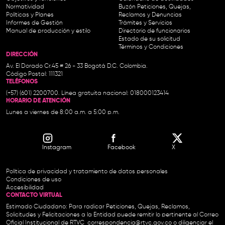
Normatividad
Buzón Peticiones, Quejas,
Políticas y Planes
Reclamos y Denuncias
Informes de Gestión
Trámites y Servicios
Manual de producción y estilo
Directorio de funcionarios
Estado de su solicitud
Términos y Condiciones
DIRECCIÓN
Av. El Dorado Cr.45 # 26 - 33 Bogotá D.C. Colombia.
Código Postal: 111321
TELÉFONOS
(+57) (601) 2200700. Línea gratuita nacional: 018000123414
HORARIO DE ATENCIÓN
Lunes a viernes de 8:00 a.m. a 5:00 p.m.
Instagram
Facebook
X
Política de privacidad y tratamiento de datos personales
Condiciones de uso
Accesibilidad
CONTACTO VIRTUAL
Estimado Ciudadano: Para radicar Peticiones, Quejas, Reclamos,
Solicitudes y Felicitaciones a la Entidad puede remitir lo pertinente al Correo
Oficial Institucional de RTVC
correspondencia@rtvc.gov.co
o diligenciar el