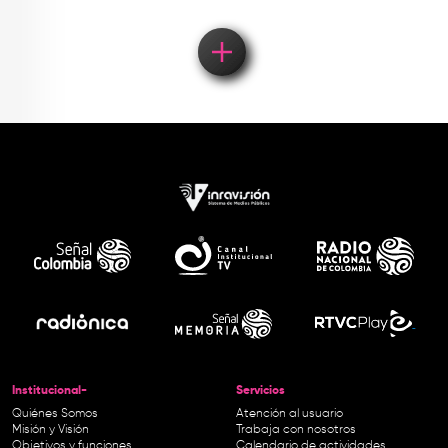
Institucional-
Servicios
Quiénes Somos
Atención al usuario
Misión y Visión
Trabaja con nosotros
Objetivos y funciones
Calendario de actividades