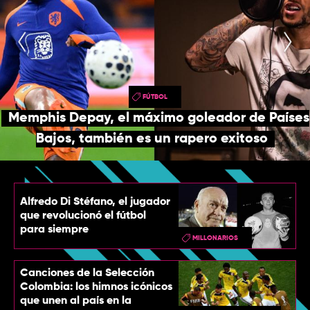
TOP
QUIÉNES SOMOS
CONTACTO
FÚTBOL
Memphis Depay, el máximo goleador de Países
Bajos, también es un rapero exitoso
Alfredo Di Stéfano, el jugador
que revolucionó el fútbol
para siempre
MILLONARIOS
Canciones de la Selección
Colombia: los himnos icónicos
que unen al país en la