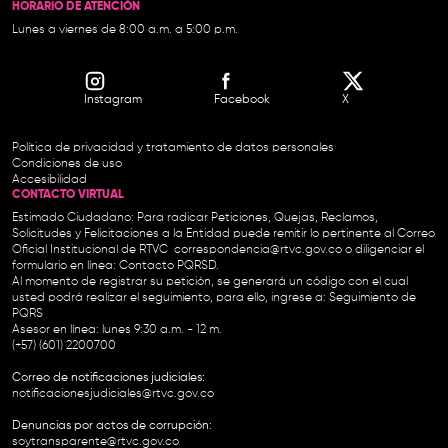
HORARIO DE ATENCIÓN
Lunes a viernes de 8:00 a.m. a 5:00 p.m.
Instagram
Facebook
X
Política de privacidad y tratamiento de datos personales
Condiciones de uso
Accesibilidad
CONTACTO VIRTUAL
Estimado Ciudadano: Para radicar Peticiones, Quejas, Reclamos,
Solicitudes y Felicitaciones a la Entidad puede remitir lo pertinente al Correo
Oficial Institucional de RTVC
correspondencia@rtvc.gov.co
o diligenciar el
formulario en línea:
Contacto PQRSD.
Al momento de registrar su petición, se generará un código con el cual
usted podrá realizar el seguimiento, para ello, ingrese a:
Seguimiento de
PQRS
Asesor en línea: lunes 9:30 a.m. - 12 m.
(+57) (601) 2200700
Correo de notificaciones judiciales:
notificacionesjudiciales@rtvc.gov.co
Denuncias por actos de corrupción:
soytransparente@rtvc.gov.co