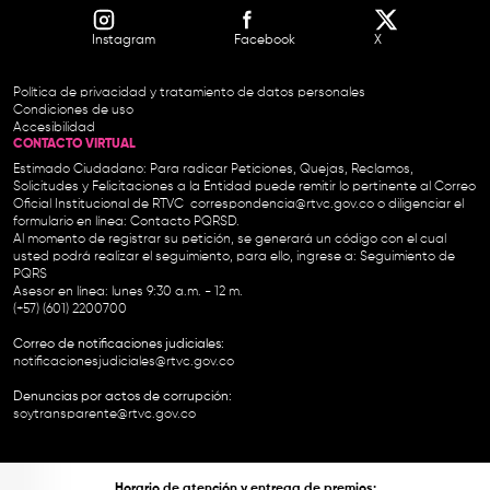
Instagram
Facebook
X
Política de privacidad y tratamiento de datos personales
Condiciones de uso
Accesibilidad
CONTACTO VIRTUAL
Estimado Ciudadano: Para radicar Peticiones, Quejas, Reclamos,
Solicitudes y Felicitaciones a la Entidad puede remitir lo pertinente al Correo
Oficial Institucional de RTVC
correspondencia@rtvc.gov.co
o diligenciar el
formulario en línea:
Contacto PQRSD.
Al momento de registrar su petición, se generará un código con el cual
usted podrá realizar el seguimiento, para ello, ingrese a:
Seguimiento de
PQRS
Asesor en línea: lunes 9:30 a.m. - 12 m.
(+57) (601) 2200700
Correo de notificaciones judiciales:
notificacionesjudiciales@rtvc.gov.co
Denuncias por actos de corrupción:
soytransparente@rtvc.gov.co
Horario de atención y entrega de premios: