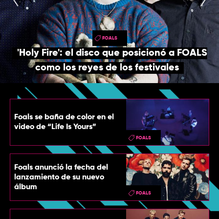
TOP
QUIÉNES SOMOS
FOALS
CONTACTO
'Holy Fire': el disco que posicionó a FOALS
como los reyes de los festivales
Foals se baña de color en el
video de “Life Is Yours”
FOALS
Foals anunció la fecha del
lanzamiento de su nuevo
álbum
FOALS