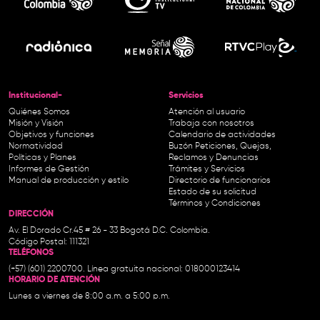
Institucional-
Servicios
Quiénes Somos
Atención al usuario
Misión y Visión
Trabaja con nosotros
Objetivos y funciones
Calendario de actividades
Normatividad
Buzón Peticiones, Quejas,
Políticas y Planes
Reclamos y Denuncias
Informes de Gestión
Trámites y Servicios
Manual de producción y estilo
Directorio de funcionarios
Estado de su solicitud
Términos y Condiciones
DIRECCIÓN
Av. El Dorado Cr.45 # 26 - 33 Bogotá D.C. Colombia.
Código Postal: 111321
TELÉFONOS
(+57) (601) 2200700. Línea gratuita nacional: 018000123414
HORARIO DE ATENCIÓN
Lunes a viernes de 8:00 a.m. a 5:00 p.m.