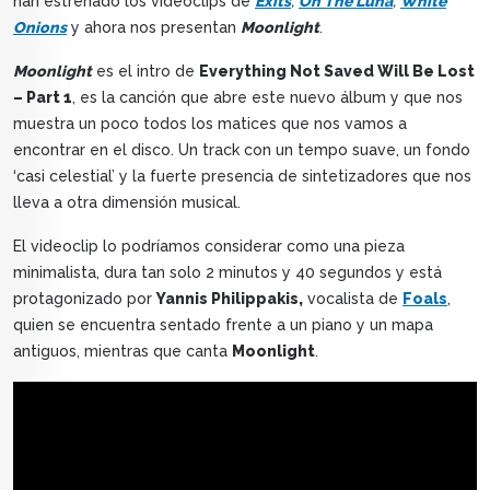
han estrenado los videoclips de
Exits
,
On The Luna
,
White
Onions
y ahora nos presentan
Moonlight
.
Moonlight
es el intro de
Everything Not Saved Will Be Lost
– Part 1
, es la canción que abre este nuevo álbum y que nos
muestra un poco todos los matices que nos vamos a
encontrar en el disco. Un track con un tempo suave, un fondo
‘casi celestial’ y la fuerte presencia de sintetizadores que nos
lleva a otra dimensión musical.
El videoclip lo podríamos considerar como una pieza
minimalista, dura tan solo 2 minutos y 40 segundos y está
protagonizado por
Yannis Philippakis,
vocalista de
Foals
,
quien se encuentra sentado frente a un piano y un mapa
antiguos, mientras que canta
Moonlight
.