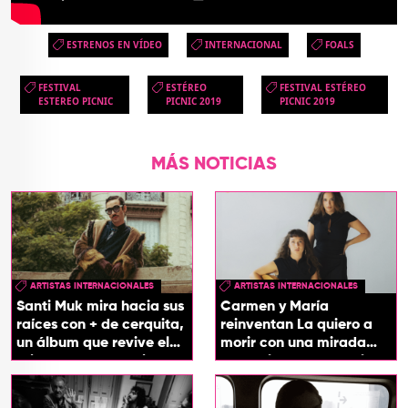
ESTRENOS EN VÍDEO
INTERNACIONAL
FOALS
FESTIVAL
ESTÉREO
FESTIVAL ESTÉREO
ESTEREO PICNIC
PICNIC 2019
PICNIC 2019
MÁS NOTICIAS
ARTISTAS INTERNACIONALES
ARTISTAS INTERNACIONALES
Santi Muk mira hacia sus
Carmen y María
raíces con + de cerquita,
reinventan La quiero a
un álbum que revive el
morir con una mirada
origen de sus canciones
entre el flamenco y el
soul