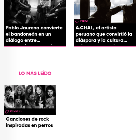
PERU
Pablo Jaurena convierte
A.CHAL, el artista
el bandoneón en un
peruano que convirtió la
diálogo entre
diáspora y la cultura
generaciones con el
chicha en su sonido
videoclip de Un dios
hecho cenizas
LO MÁS LEÍDO
PERROS
Canciones de rock
inspiradas en perros