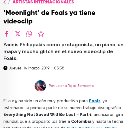
ARTISTAS INTERNACIONALES
TOP
‘Moonlight’ de Foals ya tiene
QUIÉNES SOMOS
videoclip
CONTACTO
facebook
X
whatsapp
Yannis Philippakis como protagonista, un piano, un
mapa y mucho glitch en el nuevo videoclip de
Foals.
Jueves, 14 Marzo, 2019 - 03:58
Por: Lorena Rojas Sarmiento
El 2019 ha sido un año muy productivo para
Foals
, ya
estrenaron la primera parte de su nuevo trabajo discográfico:
Everything Not Saved Will Be Lost – Part 1
, anunciaron gira
mundial que a propósito los trae a
Colombia
y hasta la fecha