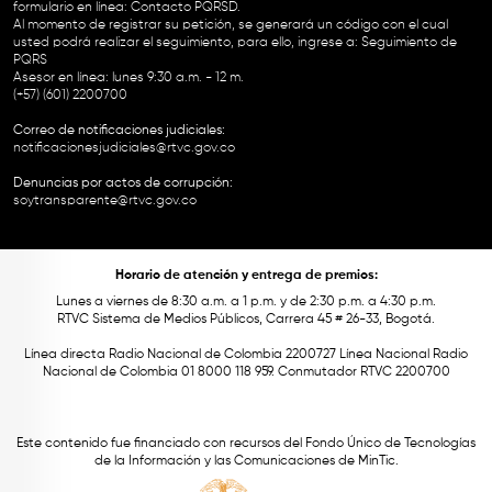
formulario en línea:
Contacto PQRSD.
Al momento de registrar su petición, se generará un código con el cual
usted podrá realizar el seguimiento, para ello, ingrese a:
Seguimiento de
PQRS
Asesor en línea: lunes 9:30 a.m. - 12 m.
(+57) (601) 2200700
Correo de notificaciones judiciales:
notificacionesjudiciales@rtvc.gov.co
Denuncias por actos de corrupción:
soytransparente@rtvc.gov.co
Horario de atención y entrega de premios:
Lunes a viernes de 8:30 a.m. a 1 p.m. y de 2:30 p.m. a 4:30 p.m.
RTVC Sistema de Medios Públicos, Carrera 45 # 26-33, Bogotá.
Línea directa Radio Nacional de Colombia 2200727 Línea Nacional Radio
Nacional de Colombia 01 8000 118 959. Conmutador RTVC 2200700
Este contenido fue financiado con recursos del Fondo Único de Tecnologías
de la Información y las Comunicaciones de MinTic.