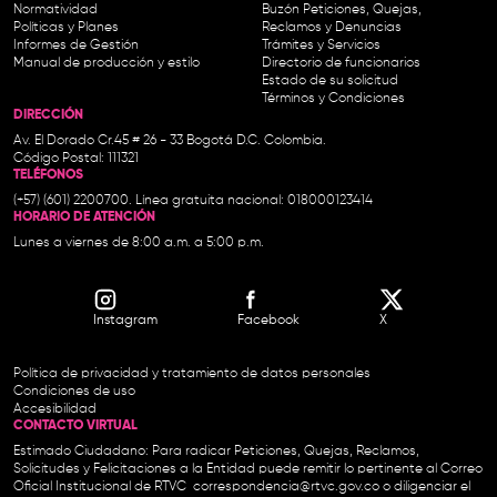
Normatividad
Buzón Peticiones, Quejas,
Políticas y Planes
Reclamos y Denuncias
Informes de Gestión
Trámites y Servicios
Manual de producción y estilo
Directorio de funcionarios
Estado de su solicitud
Términos y Condiciones
DIRECCIÓN
Av. El Dorado Cr.45 # 26 - 33 Bogotá D.C. Colombia.
Código Postal: 111321
TELÉFONOS
(+57) (601) 2200700. Línea gratuita nacional: 018000123414
HORARIO DE ATENCIÓN
Lunes a viernes de 8:00 a.m. a 5:00 p.m.
Instagram
Facebook
X
Política de privacidad y tratamiento de datos personales
Condiciones de uso
Accesibilidad
CONTACTO VIRTUAL
Estimado Ciudadano: Para radicar Peticiones, Quejas, Reclamos,
Solicitudes y Felicitaciones a la Entidad puede remitir lo pertinente al Correo
Oficial Institucional de RTVC
correspondencia@rtvc.gov.co
o diligenciar el