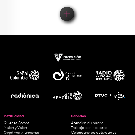
Institucional-
Servicios
Quiénes Somos
Atención al usuario
Misión y Visión
Trabaja con nosotros
Objetivos y funciones
Calendario de actividades