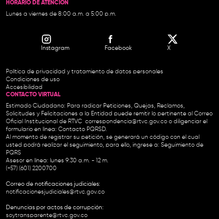
HORARIO DE ATENCIÓN
Lunes a viernes de 8:00 a.m. a 5:00 p.m.
Instagram
Facebook
X
Política de privacidad y tratamiento de datos personales
Condiciones de uso
Accesibilidad
CONTACTO VIRTUAL
Estimado Ciudadano: Para radicar Peticiones, Quejas, Reclamos,
Solicitudes y Felicitaciones a la Entidad puede remitir lo pertinente al Correo
Oficial Institucional de RTVC
correspondencia@rtvc.gov.co
o diligenciar el
formulario en línea:
Contacto PQRSD.
Al momento de registrar su petición, se generará un código con el cual
usted podrá realizar el seguimiento, para ello, ingrese a:
Seguimiento de
PQRS
Asesor en línea: lunes 9:30 a.m. - 12 m.
(+57) (601) 2200700
Correo de notificaciones judiciales:
notificacionesjudiciales@rtvc.gov.co
Denuncias por actos de corrupción:
soytransparente@rtvc.gov.co