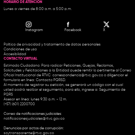
HORARIO DE ATENCIÓN
Lunes a viernes de 8:00 a.m. a 5:00 p.m.
Instagram
Facebook
X
Política de privacidad y tratamiento de datos personales
Condiciones de uso
Accesibilidad
CONTACTO VIRTUAL
Estimado Ciudadano: Para radicar Peticiones, Quejas, Reclamos,
Solicitudes y Felicitaciones a la Entidad puede remitir lo pertinente al Correo
Oficial Institucional de RTVC
correspondencia@rtvc.gov.co
o diligenciar el
formulario en línea:
Contacto PQRSD.
Al momento de registrar su petición, se generará un código con el cual
usted podrá realizar el seguimiento, para ello, ingrese a:
Seguimiento de
PQRS
Asesor en línea: lunes 9:30 a.m. - 12 m.
(+57) (601) 2200700
Correo de notificaciones judiciales:
notificacionesjudiciales@rtvc.gov.co
Denuncias por actos de corrupción:
soytransparente@rtvc.gov.co