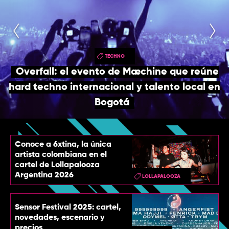
TOP
QUIÉNES SOMOS
CONTACTO
TECHNO
Overfall: el evento de Mæchine que reúne
hard techno internacional y talento local en
Bogotá
Conoce a 6xtina, la única
artista colombiana en el
cartel de Lollapalooza
Argentina 2026
LOLLAPALOOZA
Sensor Festival 2025: cartel,
novedades, escenario y
precios