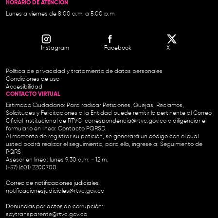
HORARIO DE ATENCIÓN
Lunes a viernes de 8:00 a.m. a 5:00 p.m.
Instagram
Facebook
X
Política de privacidad y tratamiento de datos personales
Condiciones de uso
Accesibilidad
CONTACTO VIRTUAL
Estimado Ciudadano: Para radicar Peticiones, Quejas, Reclamos,
Solicitudes y Felicitaciones a la Entidad puede remitir lo pertinente al Correo
Oficial Institucional de RTVC
correspondencia@rtvc.gov.co
o diligenciar el
formulario en línea:
Contacto PQRSD.
Al momento de registrar su petición, se generará un código con el cual
usted podrá realizar el seguimiento, para ello, ingrese a:
Seguimiento de
PQRS
Asesor en línea: lunes 9:30 a.m. - 12 m.
(+57) (601) 2200700
Correo de notificaciones judiciales:
notificacionesjudiciales@rtvc.gov.co
Denuncias por actos de corrupción:
soytransparente@rtvc.gov.co